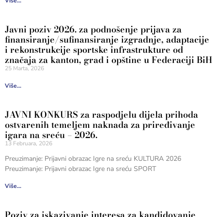
Više...
Javni poziv 2026. za podnošenje prijava za
finansiranje/sufinansiranje izgradnje, adaptacije
i rekonstrukcije sportske infrastrukture od
značaja za kanton, grad i opštine u Federaciji BiH
25 Marta, 2026
Više...
JAVNI KONKURS za raspodjelu dijela prihoda
ostvarenih temeljem naknada za priređivanje
igara na sreću – 2026.
13 Februara, 2026
Preuzimanje: Prijavni obrazac Igre na sreću KULTURA 2026
Preuzimanje: Prijavni obrazac Igre na sreću SPORT
Više...
Poziv za iskazivanje interesa za kandidovanje