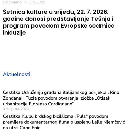
Objavljeno: 17 Jula, 2026
Šetnica kulture u srijedu, 22. 7. 2026.
godine donosi predstavljanje Tešnja i
program povodom Evropske sedmice
inkluzije
Aktuelnosti
Čestitka Udruženju građana italijanskog porijekla „Rino
Zondanai“ Tuzla povodom otvaranja izložbe „Otisak
urbanizacije Florenzo Cordignano“
3 Augusta, 2026
Čestitka Klubu brdskog biciklizma „Puls“ povodom
premijere dokumentarnog filma o uspjehu Lejle Njemčević
na utrci Cape Epic