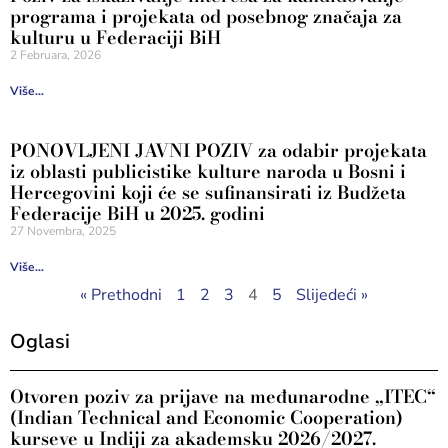
programa i projekata od posebnog značaja za
kulturu u Federaciji BiH
2 Februara, 2026
Više...
PONOVLJENI JAVNI POZIV za odabir projekata
iz oblasti publicistike kulture naroda u Bosni i
Hercegovini koji će se sufinansirati iz Budžeta
Federacije BiH u 2025. godini
27 Novembra, 2025
Više...
« Prethodni
1
2
3
4
5
Slijedeći »
Oglasi
Otvoren poziv za prijave na međunarodne „ITEC“
(Indian Technical and Economic Cooperation)
kurseve u Indiji za akademsku 2026/2027.