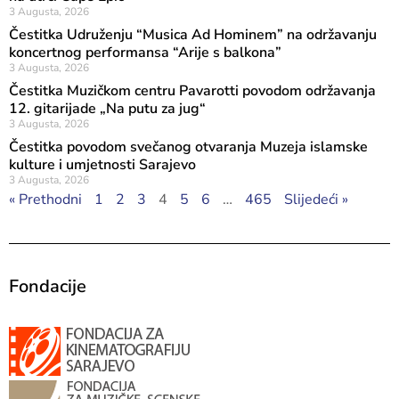
3 Augusta, 2026
Čestitka Udruženju “Musica Ad Hominem” na održavanju
koncertnog performansa “Arije s balkona”
3 Augusta, 2026
Čestitka Muzičkom centru Pavarotti povodom održavanja
12. gitarijade „Na putu za jug“
3 Augusta, 2026
Čestitka povodom svečanog otvaranja Muzeja islamske
kulture i umjetnosti Sarajevo
3 Augusta, 2026
« Prethodni
1
2
3
4
5
6
…
465
Slijedeći »
Fondacije