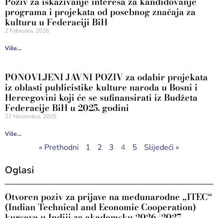
Poziv za iskazivanje interesa za kandidovanje
programa i projekata od posebnog značaja za
kulturu u Federaciji BiH
2 Februara, 2026
Više...
PONOVLJENI JAVNI POZIV za odabir projekata
iz oblasti publicistike kulture naroda u Bosni i
Hercegovini koji će se sufinansirati iz Budžeta
Federacije BiH u 2025. godini
27 Novembra, 2025
Više...
« Prethodni
1
2
3
4
5
Slijedeći »
Oglasi
Otvoren poziv za prijave na međunarodne „ITEC“
(Indian Technical and Economic Cooperation)
kurseve u Indiji za akademsku 2026/2027.