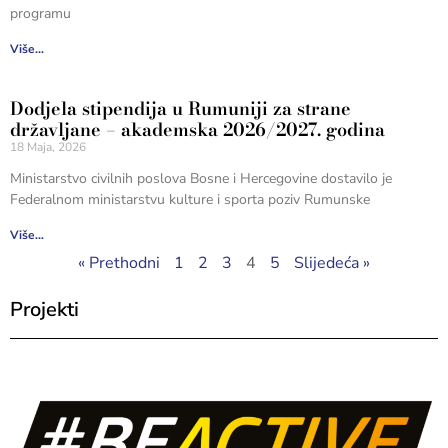
programu
Više...
Dodjela stipendija u Rumuniji za strane
državljane – akademska 2026/2027. godina
18 Maja, 2026
Ministarstvo civilnih poslova Bosne i Hercegovine dostavilo je
Federalnom ministarstvu kulture i sporta poziv Rumunske
Više...
« Prethodni
1
2
3
4
5
Slijedeća »
Projekti