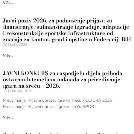
Više...
Javni poziv 2026. za podnošenje prijava za
finansiranje/sufinansiranje izgradnje, adaptacije
i rekonstrukcije sportske infrastrukture od
značaja za kanton, grad i opštine u Federaciji BiH
25 Marta, 2026
Više...
JAVNI KONKURS za raspodjelu dijela prihoda
ostvarenih temeljem naknada za priređivanje
igara na sreću – 2026.
13 Februara, 2026
Preuzimanje: Prijavni obrazac Igre na sreću KULTURA 2026
Preuzimanje: Prijavni obrazac Igre na sreću SPORT
Više...