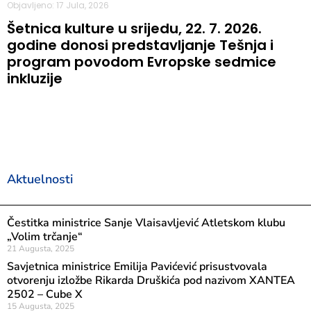
Objavljeno: 17 Jula, 2026
Šetnica kulture u srijedu, 22. 7. 2026.
godine donosi predstavljanje Tešnja i
program povodom Evropske sedmice
inkluzije
Aktuelnosti
Čestitka ministrice Sanje Vlaisavljević Atletskom klubu
„Volim trčanje“
21 Augusta, 2025
Savjetnica ministrice Emilija Pavićević prisustvovala
otvorenju izložbe Rikarda Druškića pod nazivom XANTEA
2502 – Cube X
15 Augusta, 2025