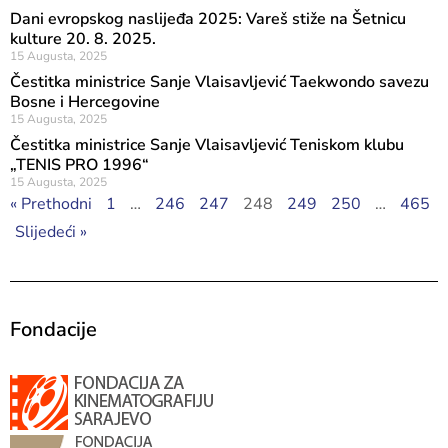
Dani evropskog naslijeđa 2025: Vareš stiže na Šetnicu
kulture 20. 8. 2025.
15 Augusta, 2025
Čestitka ministrice Sanje Vlaisavljević Taekwondo savezu
Bosne i Hercegovine
15 Augusta, 2025
Čestitka ministrice Sanje Vlaisavljević Teniskom klubu
„TENIS PRO 1996“
15 Augusta, 2025
« Prethodni
1
…
246
247
248
249
250
…
465
Slijedeći »
Fondacije