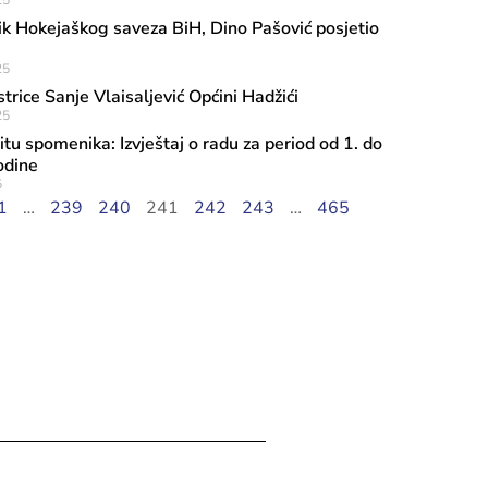
25
k Hokejaškog saveza BiH, Dino Pašović posjetio
25
trice Sanje Vlaisaljević Općini Hadžići
25
itu spomenika: Izvještaj o radu za period od 1. do
odine
5
ula, 2026
1
…
239
240
241
242
243
…
465
ci kulture predstavljena knjiga „Edn
 djevojci sa Down sindromom