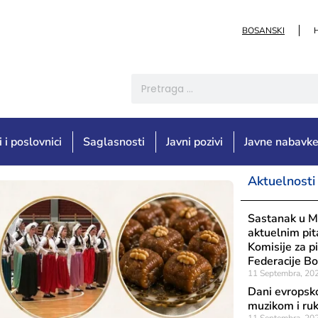
BOSANSKI
i i poslovnici
Saglasnosti
Javni pozivi
Javne nabavk
Aktuelnosti
Sastanak u Mi
aktuelnim pi
Komisije za 
Federacije B
11 Septembra, 20
Dani evropsko
muzikom i ru