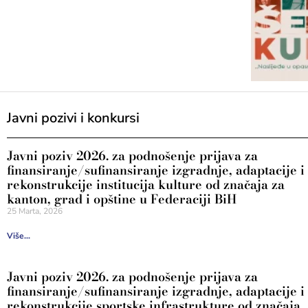
Javni pozivi i konkursi
Javni poziv 2026. za podnošenje prijava za
finansiranje/sufinansiranje izgradnje, adaptacije i
rekonstrukcije institucija kulture od značaja za
kanton, grad i opštine u Federaciji BiH
25 Marta, 2026
Više...
Javni poziv 2026. za podnošenje prijava za
finansiranje/sufinansiranje izgradnje, adaptacije i
rekonstrukcije sportske infrastrukture od značaja