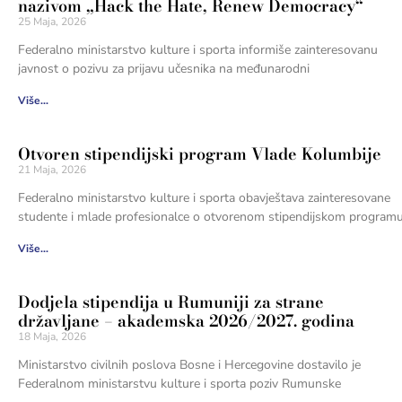
nazivom „Hack the Hate, Renew Democracy“
25 Maja, 2026
Federalno ministarstvo kulture i sporta informiše zainteresovanu
javnost o pozivu za prijavu učesnika na međunarodni
Više...
Otvoren stipendijski program Vlade Kolumbije
21 Maja, 2026
Federalno ministarstvo kulture i sporta obavještava zainteresovane
studente i mlade profesionalce o otvorenom stipendijskom program
Više...
Dodjela stipendija u Rumuniji za strane
državljane – akademska 2026/2027. godina
18 Maja, 2026
Ministarstvo civilnih poslova Bosne i Hercegovine dostavilo je
Federalnom ministarstvu kulture i sporta poziv Rumunske