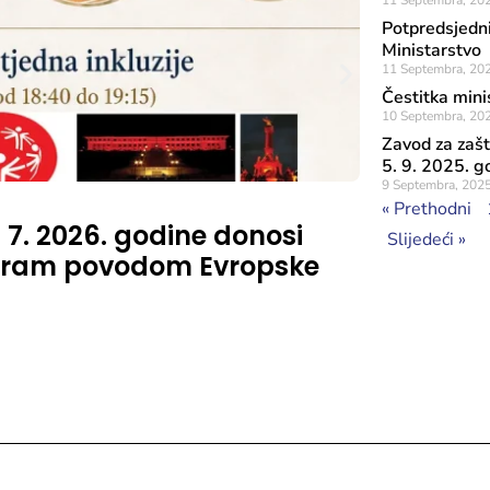
11 Septembra, 20
Potpredsjedni
Ministarstvo
11 Septembra, 20
Čestitka minis
10 Septembra, 20
Zavod za zašt
5. 9. 2025. g
9 Septembra, 202
Objavljeno: 16 J
« Prethodni
. 7. 2026. godine donosi
Na Šetni
Slijedeći »
rogram povodom Evropske
Šunjić,