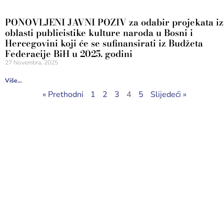
PONOVLJENI JAVNI POZIV za odabir projekata iz
oblasti publicistike kulture naroda u Bosni i
Hercegovini koji će se sufinansirati iz Budžeta
Federacije BiH u 2025. godini
27 Novembra, 2025
Više...
« Prethodni
1
2
3
4
5
Slijedeći »