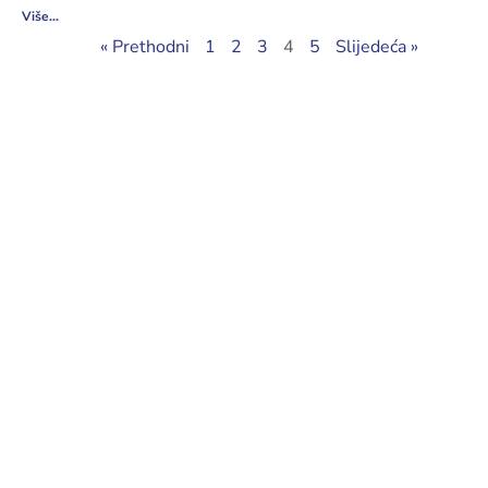
Više...
« Prethodni
1
2
3
4
5
Slijedeća »