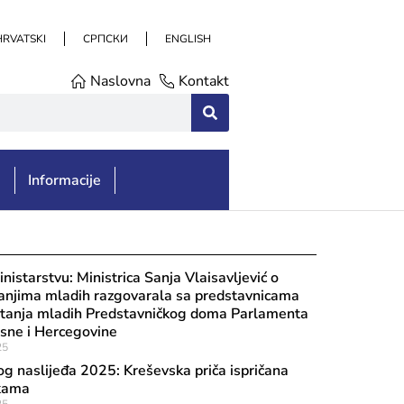
HRVATSKI
СРПСКИ
ENGLISH
Naslovna
Kontakt
e
Informacije
nistarstvu: Ministrica Sanja Vlaisavljević o
tanjima mladih razgovarala sa predstavnicama
pitanja mladih Predstavničkog doma Parlamenta
osne i Hercegovine
25
g naslijeđa 2025: Kreševska priča ispričana
kama