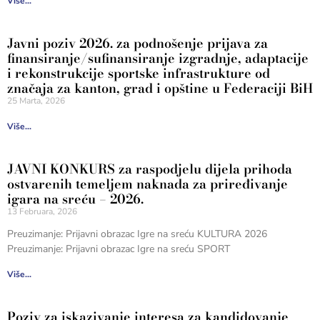
Više...
Javni poziv 2026. za podnošenje prijava za
finansiranje/sufinansiranje izgradnje, adaptacije
i rekonstrukcije sportske infrastrukture od
značaja za kanton, grad i opštine u Federaciji BiH
25 Marta, 2026
Više...
JAVNI KONKURS za raspodjelu dijela prihoda
ostvarenih temeljem naknada za priređivanje
igara na sreću – 2026.
13 Februara, 2026
Preuzimanje: Prijavni obrazac Igre na sreću KULTURA 2026
Preuzimanje: Prijavni obrazac Igre na sreću SPORT
Više...
Poziv za iskazivanje interesa za kandidovanje