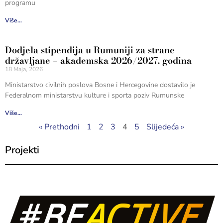
programu
Više...
Dodjela stipendija u Rumuniji za strane
državljane – akademska 2026/2027. godina
18 Maja, 2026
Ministarstvo civilnih poslova Bosne i Hercegovine dostavilo je
Federalnom ministarstvu kulture i sporta poziv Rumunske
Više...
« Prethodni
1
2
3
4
5
Slijedeća »
Projekti