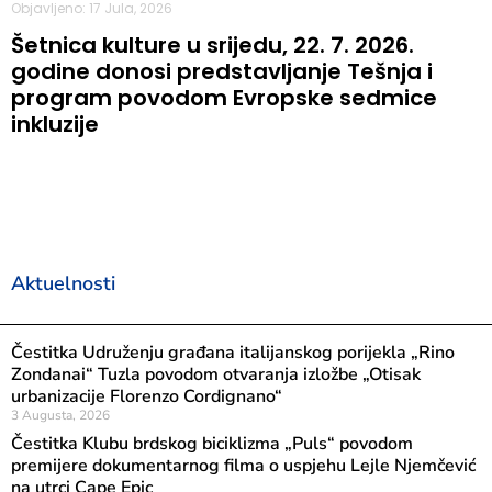
Objavljeno: 17 Jula, 2026
Šetnica kulture u srijedu, 22. 7. 2026.
godine donosi predstavljanje Tešnja i
program povodom Evropske sedmice
inkluzije
Aktuelnosti
Čestitka Udruženju građana italijanskog porijekla „Rino
Zondanai“ Tuzla povodom otvaranja izložbe „Otisak
urbanizacije Florenzo Cordignano“
3 Augusta, 2026
Čestitka Klubu brdskog biciklizma „Puls“ povodom
premijere dokumentarnog filma o uspjehu Lejle Njemčević
na utrci Cape Epic