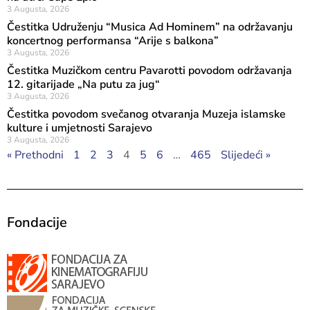
3 Augusta, 2026
Čestitka Udruženju “Musica Ad Hominem” na održavanju
koncertnog performansa “Arije s balkona”
3 Augusta, 2026
Čestitka Muzičkom centru Pavarotti povodom održavanja
12. gitarijade „Na putu za jug“
3 Augusta, 2026
Čestitka povodom svečanog otvaranja Muzeja islamske
kulture i umjetnosti Sarajevo
3 Augusta, 2026
« Prethodni
1
2
3
4
5
6
…
465
Slijedeći »
Fondacije