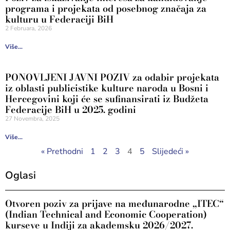
programa i projekata od posebnog značaja za
kulturu u Federaciji BiH
2 Februara, 2026
Više...
PONOVLJENI JAVNI POZIV za odabir projekata
iz oblasti publicistike kulture naroda u Bosni i
Hercegovini koji će se sufinansirati iz Budžeta
Federacije BiH u 2025. godini
27 Novembra, 2025
Više...
« Prethodni
1
2
3
4
5
Slijedeći »
Oglasi
Otvoren poziv za prijave na međunarodne „ITEC“
(Indian Technical and Economic Cooperation)
kurseve u Indiji za akademsku 2026/2027.