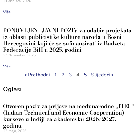
2 Februara, 2026
Više...
PONOVLJENI JAVNI POZIV za odabir projekata
iz oblasti publicistike kulture naroda u Bosni i
Hercegovini koji će se sufinansirati iz Budžeta
Federacije BiH u 2025. godini
27 Novembra, 2025
Više...
« Prethodni
1
2
3
4
5
Slijedeći »
Oglasi
Otvoren poziv za prijave na međunarodne „ITEC“
(Indian Technical and Economic Cooperation)
kurseve u Indiji za akademsku 2026/2027.
godinu
25 Maja, 2026