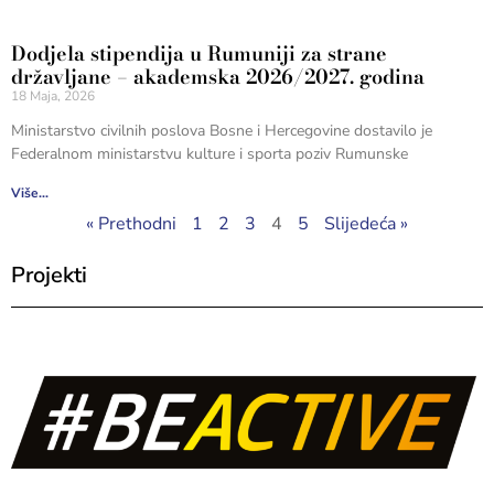
Dodjela stipendija u Rumuniji za strane
državljane – akademska 2026/2027. godina
18 Maja, 2026
Ministarstvo civilnih poslova Bosne i Hercegovine dostavilo je
Federalnom ministarstvu kulture i sporta poziv Rumunske
Više...
« Prethodni
1
2
3
4
5
Slijedeća »
Projekti