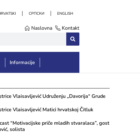
HRVATSKI
СРПСКИ
ENGLISH
Naslovna
Kontakt
e
Informacije
strice Vlaisavljević Udruženju „Davorija“ Grude
trice Vlaisavljević Matici hrvatskoj Čitluk
st “Motivacijske priče mladih stvaralaca”, gost
ić, solista