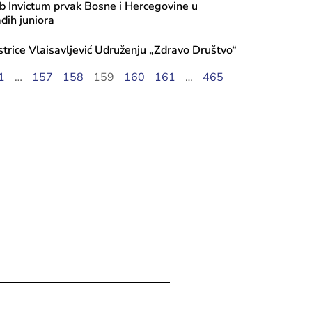
b Invictum prvak Bosne i Hercegovine u
ađih juniora
strice Vlaisavljević Udruženju „Zdravo Društvo“
1
…
157
158
159
160
161
…
465
ula, 2026
ci kulture predstavljena knjiga „Edn
 djevojci sa Down sindromom