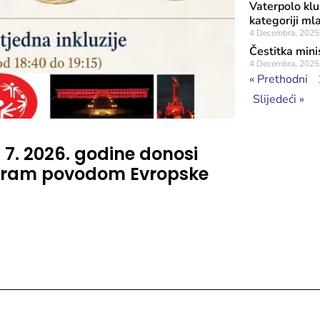
Vaterpolo klu
kategoriji ml
4 Decembra, 2025
Čestitka mini
4 Decembra, 2025
« Prethodni
Slijedeći »
Objavljeno: 16 J
. 7. 2026. godine donosi
Na Šetni
rogram povodom Evropske
Šunjić,