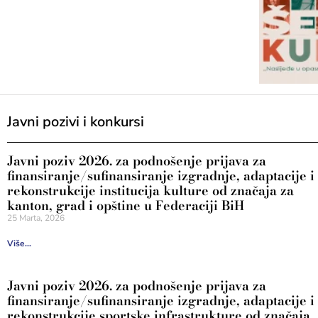
Javni pozivi i konkursi
Javni poziv 2026. za podnošenje prijava za
finansiranje/sufinansiranje izgradnje, adaptacije i
rekonstrukcije institucija kulture od značaja za
kanton, grad i opštine u Federaciji BiH
25 Marta, 2026
Više...
Javni poziv 2026. za podnošenje prijava za
finansiranje/sufinansiranje izgradnje, adaptacije i
rekonstrukcije sportske infrastrukture od značaja