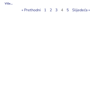
Više...
« Prethodni
1
2
3
4
5
Slijedeća »