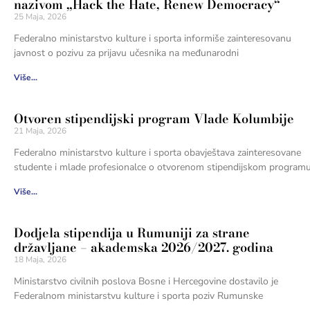
nazivom „Hack the Hate, Renew Democracy“
25 Maja, 2026
Federalno ministarstvo kulture i sporta informiše zainteresovanu
javnost o pozivu za prijavu učesnika na međunarodni
Više...
Otvoren stipendijski program Vlade Kolumbije
21 Maja, 2026
Federalno ministarstvo kulture i sporta obavještava zainteresovane
studente i mlade profesionalce o otvorenom stipendijskom program
Više...
Dodjela stipendija u Rumuniji za strane
državljane – akademska 2026/2027. godina
18 Maja, 2026
Ministarstvo civilnih poslova Bosne i Hercegovine dostavilo je
Federalnom ministarstvu kulture i sporta poziv Rumunske