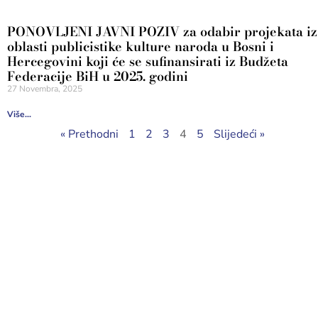
PONOVLJENI JAVNI POZIV za odabir projekata iz
oblasti publicistike kulture naroda u Bosni i
Hercegovini koji će se sufinansirati iz Budžeta
Federacije BiH u 2025. godini
27 Novembra, 2025
Više...
« Prethodni
1
2
3
4
5
Slijedeći »