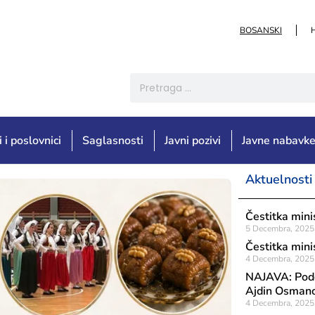
BOSANSKI
i i poslovnici
Saglasnosti
Javni pozivi
Javne nabavk
Aktuelnosti
Čestitka mini
5 Decembra, 2025
Čestitka minis
4 Decembra, 2025
NAJAVA: Podca
Ajdin Osmanov
4 Decembra, 2025