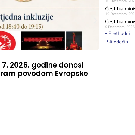
10 Decembra, 202
Čestitka mini
10 Decembra, 202
Čestitka mini
9 Decembra, 2025
« Prethodni
Slijedeći »
Objavljeno: 16 J
. 7. 2026. godine donosi
Na Šetni
rogram povodom Evropske
Šunjić,