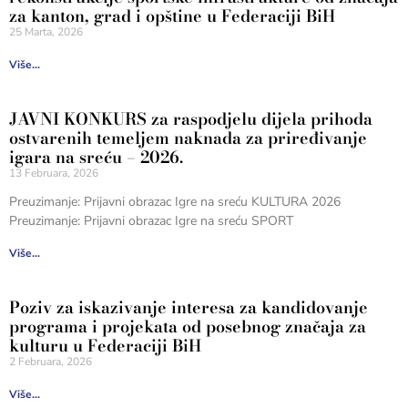
za kanton, grad i opštine u Federaciji BiH
25 Marta, 2026
Više...
JAVNI KONKURS za raspodjelu dijela prihoda
ostvarenih temeljem naknada za priređivanje
igara na sreću – 2026.
13 Februara, 2026
Preuzimanje: Prijavni obrazac Igre na sreću KULTURA 2026
Preuzimanje: Prijavni obrazac Igre na sreću SPORT
Više...
Poziv za iskazivanje interesa za kandidovanje
programa i projekata od posebnog značaja za
kulturu u Federaciji BiH
2 Februara, 2026
Više...