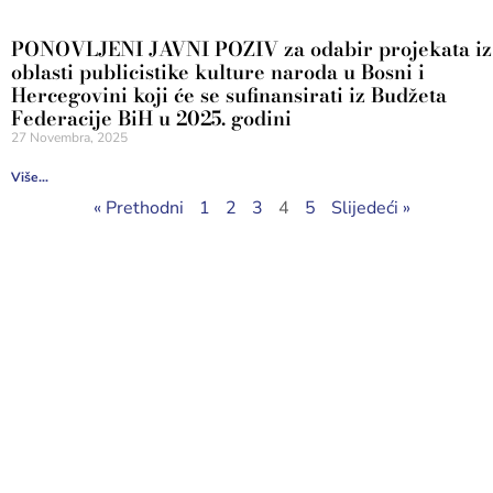
PONOVLJENI JAVNI POZIV za odabir projekata iz
oblasti publicistike kulture naroda u Bosni i
Hercegovini koji će se sufinansirati iz Budžeta
Federacije BiH u 2025. godini
27 Novembra, 2025
Više...
« Prethodni
1
2
3
4
5
Slijedeći »