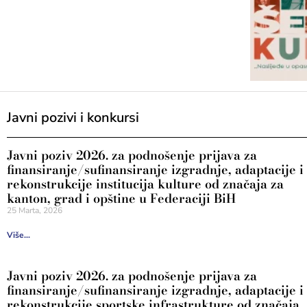
Javni pozivi i konkursi
Javni poziv 2026. za podnošenje prijava za
finansiranje/sufinansiranje izgradnje, adaptacije i
rekonstrukcije institucija kulture od značaja za
kanton, grad i opštine u Federaciji BiH
25 Marta, 2026
Više...
Javni poziv 2026. za podnošenje prijava za
finansiranje/sufinansiranje izgradnje, adaptacije i
rekonstrukcije sportske infrastrukture od značaja