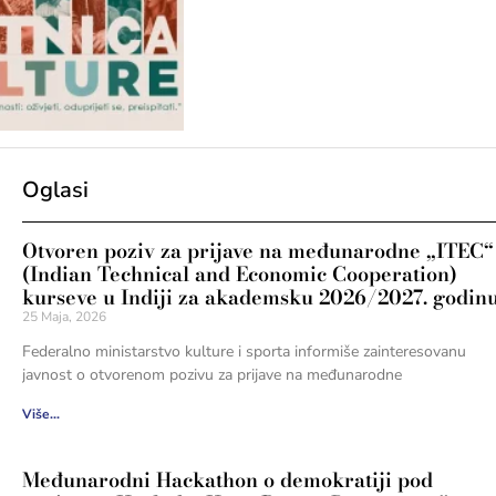
Oglasi
Otvoren poziv za prijave na međunarodne „ITEC“
(Indian Technical and Economic Cooperation)
kurseve u Indiji za akademsku 2026/2027. godin
25 Maja, 2026
Federalno ministarstvo kulture i sporta informiše zainteresovanu
javnost o otvorenom pozivu za prijave na međunarodne
Više...
Međunarodni Hackathon o demokratiji pod