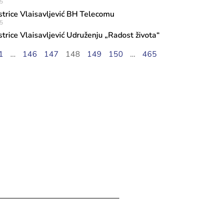
5
strice Vlaisavljević BH Telecomu
5
strice Vlaisavljević Udruženju „Radost života“
1
…
146
147
148
149
150
…
465
ula, 2026
ci kulture predstavljena knjiga „Edn
 djevojci sa Down sindromom