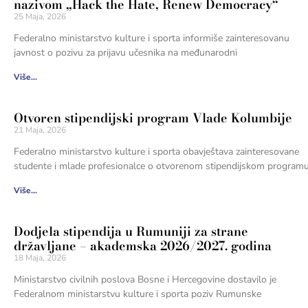
nazivom „Hack the Hate, Renew Democracy“
25 Maja, 2026
Federalno ministarstvo kulture i sporta informiše zainteresovanu
javnost o pozivu za prijavu učesnika na međunarodni
Više...
Otvoren stipendijski program Vlade Kolumbije
21 Maja, 2026
Federalno ministarstvo kulture i sporta obavještava zainteresovane
studente i mlade profesionalce o otvorenom stipendijskom program
Više...
Dodjela stipendija u Rumuniji za strane
državljane – akademska 2026/2027. godina
18 Maja, 2026
Ministarstvo civilnih poslova Bosne i Hercegovine dostavilo je
Federalnom ministarstvu kulture i sporta poziv Rumunske