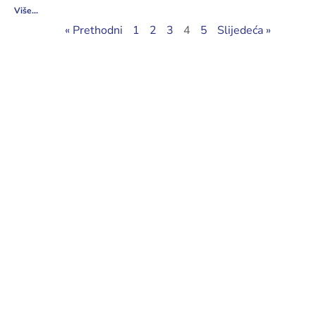
Više...
« Prethodni
1
2
3
4
5
Slijedeća »