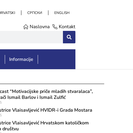
HRVATSKI
СРПСКИ
ENGLISH
Naslovna
Kontakt
e
Informacije
st “Motivacijske priče mladih stvaralaca”,
ači Ismail Barlov i Ismail Zulfić
5
strice Vlaisavljević HVIDR-i Grada Mostara
5
strice Vlaisavljević Hrvatskom katoličkom
 društvu