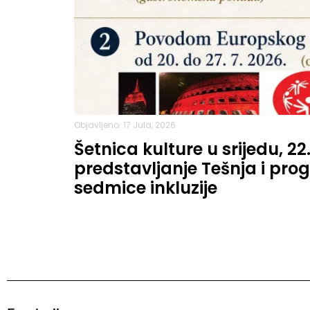
Objavljeno: 17 Jula, 2026
Šetnica kulture u srijedu, 22
predstavljanje Tešnja i p
sedmice inkluzije