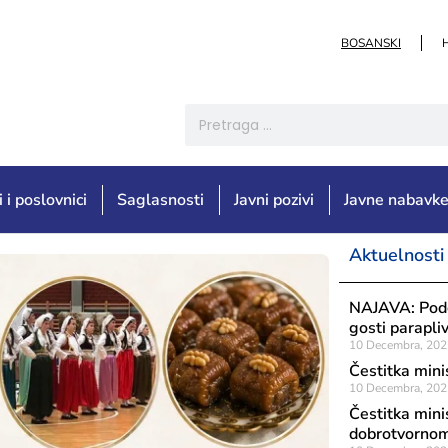
BOSANSKI
i i poslovnici
Saglasnosti
Javni pozivi
Javne nabavk
Aktuelnosti
NAJAVA: Podca
gosti parapliv
10 Decembra, 202
Čestitka mini
10 Decembra, 202
Čestitka mini
dobrotvornom