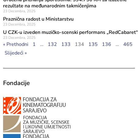
rezultate na međunarodnim takmičenjima
23 Decembra, 2025
Praznična radost u Ministarstvu
23 Decembra, 2025
U CZK-u izveden muzičko-scenski performans „RedCabaret“
23 Decembra, 2025
« Prethodni
1
…
132
133
134
135
136
…
465
Slijedeći »
Fondacije