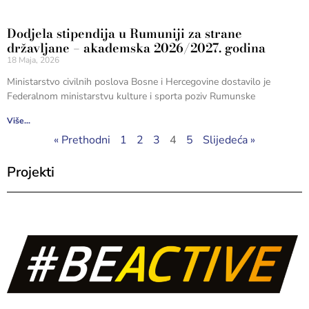
Dodjela stipendija u Rumuniji za strane
državljane – akademska 2026/2027. godina
18 Maja, 2026
Ministarstvo civilnih poslova Bosne i Hercegovine dostavilo je
Federalnom ministarstvu kulture i sporta poziv Rumunske
Više...
« Prethodni
1
2
3
4
5
Slijedeća »
Projekti