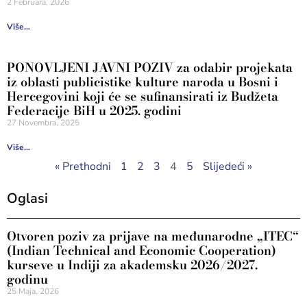
2 Februara, 2026
Više...
PONOVLJENI JAVNI POZIV za odabir projekata
iz oblasti publicistike kulture naroda u Bosni i
Hercegovini koji će se sufinansirati iz Budžeta
Federacije BiH u 2025. godini
27 Novembra, 2025
Više...
« Prethodni
1
2
3
4
5
Slijedeći »
Oglasi
Otvoren poziv za prijave na međunarodne „ITEC“
(Indian Technical and Economic Cooperation)
kurseve u Indiji za akademsku 2026/2027.
godinu
25 Maja, 2026