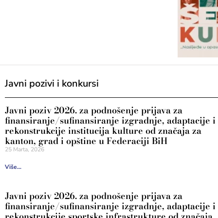
Javni pozivi i konkursi
Javni poziv 2026. za podnošenje prijava za
finansiranje/sufinansiranje izgradnje, adaptacije i
rekonstrukcije institucija kulture od značaja za
kanton, grad i opštine u Federaciji BiH
25 Marta, 2026
Više...
Javni poziv 2026. za podnošenje prijava za
finansiranje/sufinansiranje izgradnje, adaptacije i
rekonstrukcije sportske infrastrukture od značaja