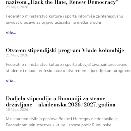
nazivom „Hack the Hate, Renew Democracy“
25 Maja, 2026
Federalno ministarstvo kulture i sporta informiše zainteresovanu
javnost o pozivu za prijavu učesnika na međunarodni
Više...
Otvoren stipendijski program Vlade Kolumbije
21 Maja, 2026
Federalno ministarstvo kulture i sporta obavještava zainteresovane
studente i mlade profesionalce o otvorenom stipendijskom program
Više...
Dodjela stipendija u Rumuniji za strane
državljane – akademska 2026/2027. godina
18 Maja, 2026
Ministarstvo civilnih poslova Bosne i Hercegovine dostavilo je
Federalnom ministarstvu kulture i sporta poziv Rumunske