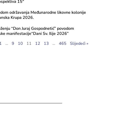
ospektiva 15“
odom održavanja Međunarodne likovne kolonije
anska Krupa 2026.
uženju “Don Juraj Gospodnetić” povodom
ske manifestacije“Dani Sv. Ilije 2026”
1
…
9
10
11
12
13
…
465
Slijedeći »
ula, 2026
ci kulture predstavljena knjiga „Edn
 djevojci sa Down sindromom