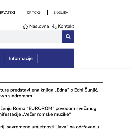
HRVATSKI
СРПСКИ
ENGLISH
Naslovna
Kontakt
e
Informacije
lture predstavljena knjiga „Edna” o Edni Šunjić,
Down sindromom
ruženju Roma “EUROROM” povodom svečanog
ifestacije „Večer romske muzike“
riji savremene umjetnosti “Java” na održavanju