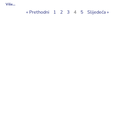
Više...
« Prethodni
1
2
3
4
5
Slijedeća »