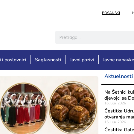
BOSANSKI
i i poslovnici
Saglasnosti
Javni pozivi
Javne nabavk
Aktuelnosti
Na Šetnici ku
djevojci sa 
16 Jula, 2026
Čestitka Ud
otvaranja man
15 Jula, 2026
Čestitka Gale