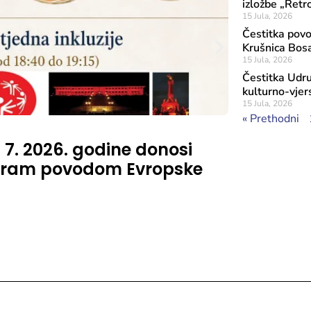
izložbe „Retr
15 Jula, 2026
Čestitka pov
Krušnica Bos
15 Jula, 2026
Čestitka Udr
kulturno-vjer
15 Jula, 2026
« Prethodni
Objavljeno: 16 J
. 7. 2026. godine donosi
Na Šetni
rogram povodom Evropske
Šunjić,