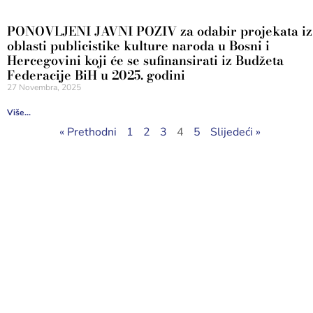
PONOVLJENI JAVNI POZIV za odabir projekata iz
oblasti publicistike kulture naroda u Bosni i
Hercegovini koji će se sufinansirati iz Budžeta
Federacije BiH u 2025. godini
27 Novembra, 2025
Više...
« Prethodni
1
2
3
4
5
Slijedeći »