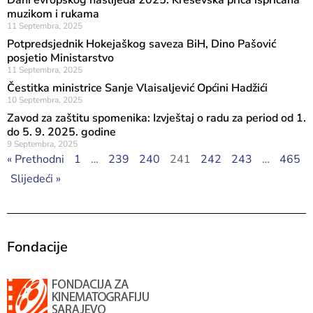
Dani evropskog naslijeđa 2025: Kreševska priča ispričana
muzikom i rukama
11 Septembra, 2025
Potpredsjednik Hokejaškog saveza BiH, Dino Pašović
posjetio Ministarstvo
11 Septembra, 2025
Čestitka ministrice Sanje Vlaisaljević Općini Hadžići
10 Septembra, 2025
Zavod za zaštitu spomenika: Izvještaj o radu za period od 1.
do 5. 9. 2025. godine
9 Septembra, 2025
« Prethodni
1
…
239
240
241
242
243
…
465
Slijedeći »
Fondacije