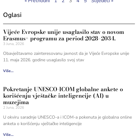
« Prethodni
1
2
3
4
5
Slijedeći »
Oglasi
Vijeće Evropske unije usaglasilo stav o novom
Erasmus+ programu za period 2028–2034.
3 Juna, 2026
Obavještavamo zainteresovanu javnost da je Vijeće Evropske unije
11. maja 2026. godine usaglasilo svoj stav
Više...
Pokretanje UNESCO-ICOM globalne ankete o
korišćenju vještačke inteligencije (AI) u
muzejima
2 Juna, 2026
U okviru saradnje UNESCO-a i ICOM-a pokenuta je globalna online
anketa o korišćenju vještačke inteligencije
Više...