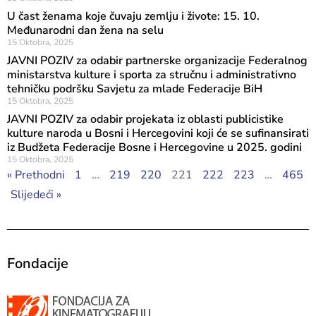
U čast ženama koje čuvaju zemlju i živote: 15. 10.
Međunarodni dan žena na selu
15 Oktobra, 2025
JAVNI POZIV za odabir partnerske organizacije Federalnog
ministarstva kulture i sporta za stručnu i administrativno
tehničku podršku Savjetu za mlade Federacije BiH
15 Oktobra, 2025
JAVNI POZIV za odabir projekata iz oblasti publicistike
kulture naroda u Bosni i Hercegovini koji će se sufinansirati
iz Budžeta Federacije Bosne i Hercegovine u 2025. godini
15 Oktobra, 2025
« Prethodni
1
…
219
220
221
222
223
…
465
Slijedeći »
Fondacije