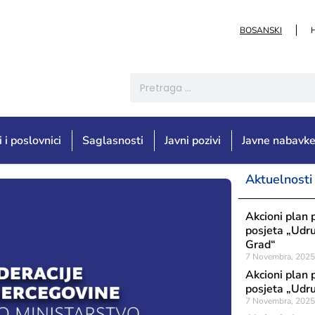
BOSANSKI
i i poslovnici
Saglasnosti
Javni pozivi
Javne nabavk
Aktuelnosti
Akcioni plan 
posjeta „Udru
Grad“
7 Novembra, 2025
Akcioni plan 
posjeta „Udru
7 Novembra, 2025