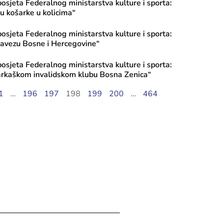
posjeta Federalnog ministarstva kulture i sporta:
u košarke u kolicima“
posjeta Federalnog ministarstva kulture i sporta:
savezu Bosne i Hercegovine“
posjeta Federalnog ministarstva kulture i sporta:
arkaškom invalidskom klubu Bosna Zenica“
ula, 2026
1
…
196
197
198
199
200
…
464
o ministarstvo kulture i sporta pred
„Koraci naslijeđa“ u srijedu, 22. 7. 2
u 11:00 sati na Youtube kanalu Feder
stva kulture i sporta