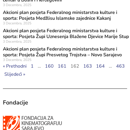
centar u Bosni i Hercegovini
3 Decembra, 2025
Akcioni plan posjeta Federalnog ministarstva kulture i
sporta: Posjeta Medžlisu Islamske zajednice Kakanj
3 Decembra, 2025
Akcioni plan posjeta Federalnog ministarstva kulture i
sporta: Posjeta Župi Uznesenja Blažene Djevice Marije Stup
3 Decembra, 2025
Akcioni plan posjeta Federalnog ministarstva kulture i
sporta: Posjeta Župi Presvetog Trojstva – Novo Sarajevo
3 Decembra, 2025
« Prethodni
1
…
160
161
162
163
164
…
463
Slijedeći »
Fondacije