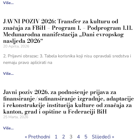
Više...
JAVNI POZIV 2026: Transfer za kulturu od
značaja za FBiH – Program 1. – Podprogram 1.11.
Međunarodna manifestacija „Dani evropskog
nasljeđa 2026“
20 Aprila, 2026
2. Prijavni obrazac: 3. Tabela korisnika koji nisu opravdali sredstva i
nemaju pravo aplicirati na
Više...
Javni poziv 2026. za podnošenje prijava za
finansiranje/sufinansiranje izgradnje, adaptacije
i rekonstrukcije institucija kulture od značaja za
kanton, grad i opštine u Federaciji BiH
25 Marta, 2026
Više...
« Prethodni
1
2
3
4
5
Slijedeći »