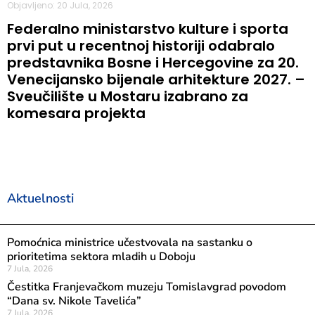
Objavljeno: 20 Jula, 2026
Federalno ministarstvo kulture i sporta
prvi put u recentnoj historiji odabralo
predstavnika Bosne i Hercegovine za 20.
Venecijansko bijenale arhitekture 2027. –
Sveučilište u Mostaru izabrano za
komesara projekta
Aktuelnosti
Pomoćnica ministrice učestvovala na sastanku o
prioritetima sektora mladih u Doboju
7 Jula, 2026
Čestitka Franjevačkom muzeju Tomislavgrad povodom
“Dana sv. Nikole Tavelića”
7 Jula, 2026