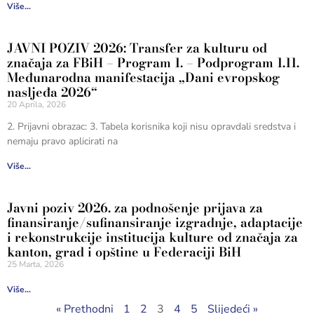
Više...
JAVNI POZIV 2026: Transfer za kulturu od
značaja za FBiH – Program 1. – Podprogram 1.11.
Međunarodna manifestacija „Dani evropskog
nasljeđa 2026“
20 Aprila, 2026
2. Prijavni obrazac: 3. Tabela korisnika koji nisu opravdali sredstva i
nemaju pravo aplicirati na
Više...
Javni poziv 2026. za podnošenje prijava za
finansiranje/sufinansiranje izgradnje, adaptacije
i rekonstrukcije institucija kulture od značaja za
kanton, grad i opštine u Federaciji BiH
25 Marta, 2026
Više...
« Prethodni
1
2
3
4
5
Slijedeći »