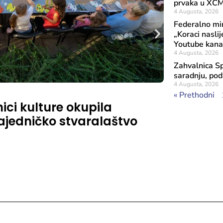
prvaka u XC
4 Augusta, 2026
Federalno min
„Koraci naslij
Youtube kanal
4 Augusta, 2026
Zahvalnica Sp
saradnju, pod
4 Augusta, 2026
Objavljeno: 29 J
« Prethodni
ci kulture okupila
Sastana
zajedničko stvaralaštvo
Konstru