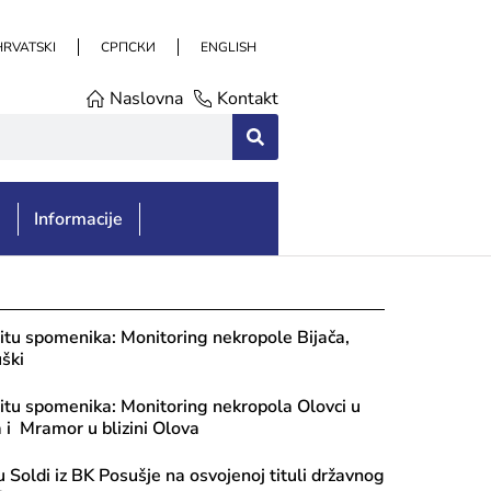
HRVATSKI
СРПСКИ
ENGLISH
Naslovna
Kontakt
e
Informacije
itu spomenika: Monitoring nekropole Bijača,
ški
itu spomenika: Monitoring nekropola Olovci u
ja i Mramor u blizini Olova
u Soldi iz BK Posušje na osvojenoj tituli državnog