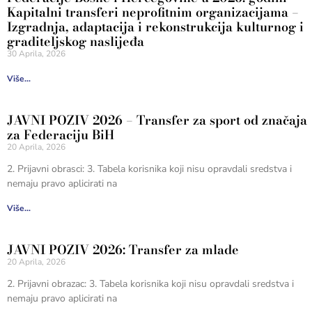
Kapitalni transferi neprofitnim organizacijama –
Izgradnja, adaptacija i rekonstrukcija kulturnog i
graditeljskog naslijeđa
30 Aprila, 2026
Više...
JAVNI POZIV 2026 – Transfer za sport od značaja
za Federaciju BiH
20 Aprila, 2026
2. Prijavni obrasci: 3. Tabela korisnika koji nisu opravdali sredstva i
nemaju pravo aplicirati na
Više...
JAVNI POZIV 2026: Transfer za mlade
20 Aprila, 2026
2. Prijavni obrazac: 3. Tabela korisnika koji nisu opravdali sredstva i
nemaju pravo aplicirati na