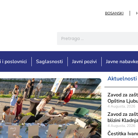
BOSANSKI
i i poslovnici
Saglasnosti
Javni pozivi
Javne nabavk
Aktuelnosti
Zavod za zašt
Opština Ljubu
4 Augusta, 2026
Zavod za zašt
blizini Kladn
4 Augusta, 2026
Čestitka Ivan