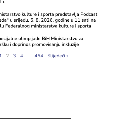
M-u
istarstvo kulture i sporta predstavlja Podcast
eđa“ u srijedu, 5. 8. 2026. godine u 11 sati na
u Federalnog ministarstva kulture i sporta
ecijalne olimpijade BiH Ministarstvu za
ršku i doprinos promovisanju inkluzije
ula, 2026
1
2
3
4
…
464
Slijedeći »
k ministrice Vlaisavljević sa Nikolo
ktivan razgovor o kulturnim projekt