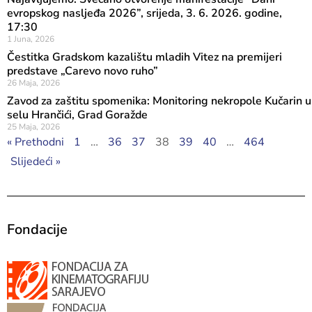
evropskog nasljeđa 2026”, srijeda, 3. 6. 2026. godine,
17:30
1 Juna, 2026
Čestitka Gradskom kazalištu mladih Vitez na premijeri
predstave „Carevo novo ruho”
26 Maja, 2026
Zavod za zaštitu spomenika: Monitoring nekropole Kučarin u
selu Hrančići, Grad Goražde
25 Maja, 2026
« Prethodni
1
…
36
37
38
39
40
…
464
Slijedeći »
Fondacije