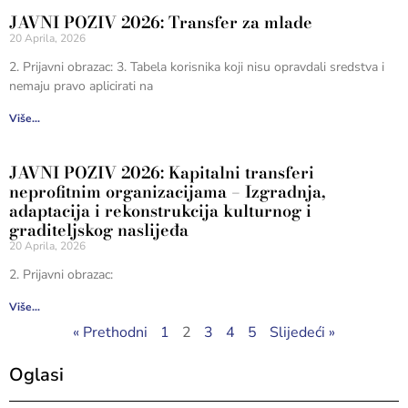
JAVNI POZIV 2026: Transfer za mlade
20 Aprila, 2026
2. Prijavni obrazac: 3. Tabela korisnika koji nisu opravdali sredstva i
nemaju pravo aplicirati na
Više...
JAVNI POZIV 2026: Kapitalni transferi
neprofitnim organizacijama – Izgradnja,
adaptacija i rekonstrukcija kulturnog i
graditeljskog naslijeđa
20 Aprila, 2026
2. Prijavni obrazac:
Više...
« Prethodni
1
2
3
4
5
Slijedeći »
Oglasi