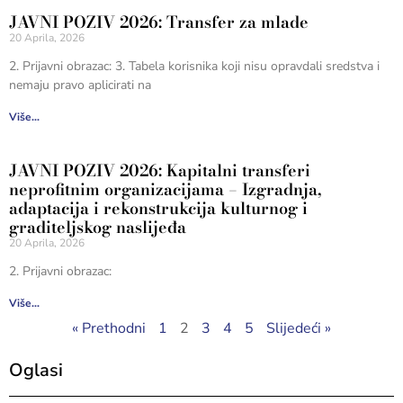
JAVNI POZIV 2026: Transfer za mlade
20 Aprila, 2026
2. Prijavni obrazac: 3. Tabela korisnika koji nisu opravdali sredstva i
nemaju pravo aplicirati na
Više...
JAVNI POZIV 2026: Kapitalni transferi
neprofitnim organizacijama – Izgradnja,
adaptacija i rekonstrukcija kulturnog i
graditeljskog naslijeđa
20 Aprila, 2026
2. Prijavni obrazac:
Više...
« Prethodni
1
2
3
4
5
Slijedeći »
Oglasi