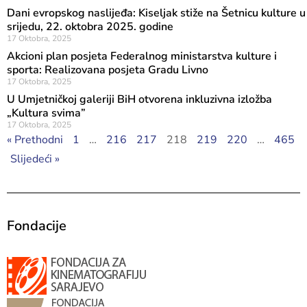
Dani evropskog naslijeđa: Kiseljak stiže na Šetnicu kulture u
srijedu, 22. oktobra 2025. godine
17 Oktobra, 2025
Akcioni plan posjeta Federalnog ministarstva kulture i
sporta: Realizovana posjeta Gradu Livno
17 Oktobra, 2025
U Umjetničkoj galeriji BiH otvorena inkluzivna izložba
„Kultura svima”
17 Oktobra, 2025
« Prethodni
1
…
216
217
218
219
220
…
465
Slijedeći »
Fondacije