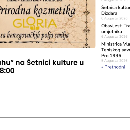
6 Augusta, 2026
Šetnica kultu
Dizdara
6 Augusta, 2026
Obavijest: Tr
umjetnika
6 Augusta, 2026
Ministrica Vl
Teniskog sav
Objavljeno: 31 J
Pro 1996
u” na Šetnici kulture u
Ministri
5 Augusta, 2026
« Prethodni
18:00
direkto