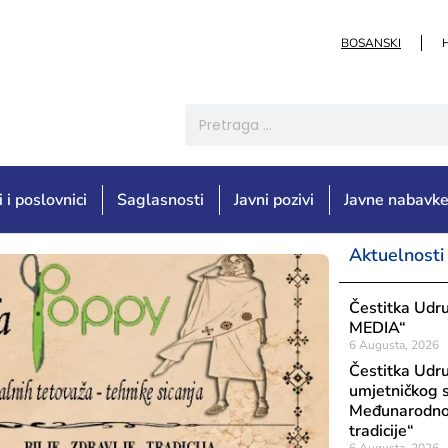
BOSANSKI
i i poslovnici
Saglasnosti
Javni pozivi
Javne nabavk
Aktuelnosti
Čestitka Udru
MEDIA“
6 Augusta, 2026
Čestitka Udruž
umjetničkog s
Međunarodnog 
tradicije“