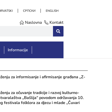
HRVATSKI
СРПСКИ
ENGLISH
Naslovna
Kontakt
e
Informacije
ženju za informisanje i afirmisanje građana „Z-
enju za očuvanje tradicije i razvoj kulturno-
tvaralaštva „Bašlija“ povodom održavanja 10.
festivala folklora za djecu i mlade „Čuvari