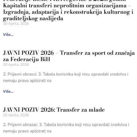
Kapitalni transferi neprofitnim organizacijama –
Izgradnja, adaptacija i rekonstrukcija kulturnog i
graditeljskog naslijeđa
30 Aprila, 2026
Više...
JAVNI POZIV 2026 – Transfer za sport od značaja
za Federaciju BiH
20 Aprila, 2026
2. Prijavni obrasci: 3. Tabela korisnika koji nisu opravdali sredstva i
nemaju pravo aplicirati na
Više...
JAVNI POZIV 2026: Transfer za mlade
20 Aprila, 2026
2. Prijavni obrazac: 3. Tabela korisnika koji nisu opravdali sredstva i
nemaju pravo aplicirati na