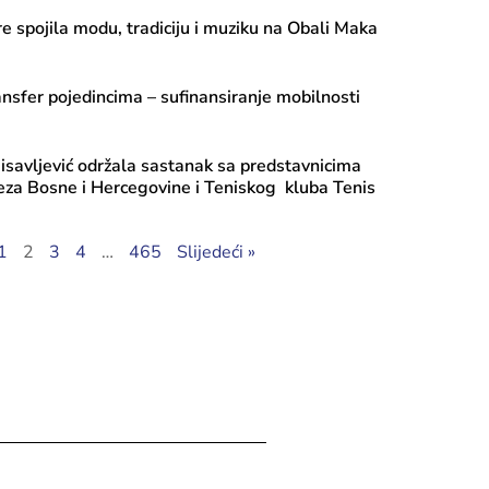
re spojila modu, tradiciju i muziku na Obali Maka
ansfer pojedincima – sufinansiranje mobilnosti
aisavljević održala sastanak sa predstavnicima
eza Bosne i Hercegovine i Teniskog kluba Tenis
ula, 2026
ca Vlaisavljević održala sastanak sa
1
2
3
4
…
465
Slijedeći »
rom Narodnog pozorišta Sarajevo