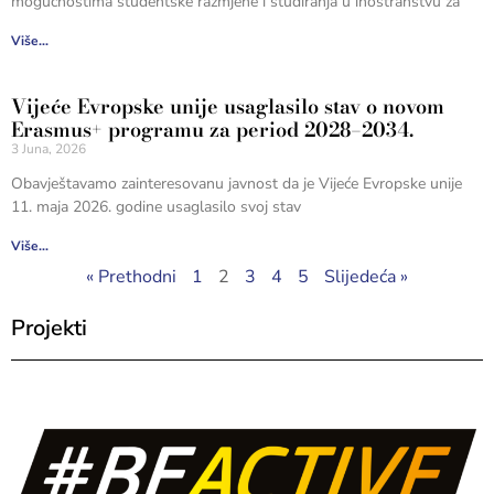
mogućnostima studentske razmjene i studiranja u inostranstvu za
Više...
Vijeće Evropske unije usaglasilo stav o novom
Erasmus+ programu za period 2028–2034.
3 Juna, 2026
Obavještavamo zainteresovanu javnost da je Vijeće Evropske unije
11. maja 2026. godine usaglasilo svoj stav
Više...
« Prethodni
1
2
3
4
5
Slijedeća »
Projekti