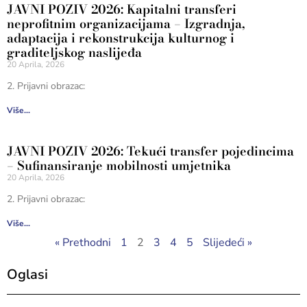
JAVNI POZIV 2026: Kapitalni transferi
neprofitnim organizacijama – Izgradnja,
adaptacija i rekonstrukcija kulturnog i
graditeljskog naslijeđa
20 Aprila, 2026
2. Prijavni obrazac:
Više...
JAVNI POZIV 2026: Tekući transfer pojedincima
– Sufinansiranje mobilnosti umjetnika
20 Aprila, 2026
2. Prijavni obrazac:
Više...
« Prethodni
1
2
3
4
5
Slijedeći »
Oglasi