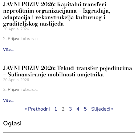
JAVNI POZIV 2026: Kapitalni transferi
neprofitnim organizacijama – Izgradnja,
adaptacija i rekonstrukcija kulturnog i
graditeljskog naslijeđa
20 Aprila, 2026
2. Prijavni obrazac:
Više...
JAVNI POZIV 2026: Tekući transfer pojedincima
– Sufinansiranje mobilnosti umjetnika
20 Aprila, 2026
2. Prijavni obrazac:
Više...
« Prethodni
1
2
3
4
5
Slijedeći »
Oglasi