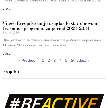
mogućnostima studentske razmjene i studiranja u inostranstvu za
Više...
Vijeće Evropske unije usaglasilo stav o novom
Erasmus+ programu za period 2028–2034.
3 Juna, 2026
Obavještavamo zainteresovanu javnost da je Vijeće Evropske unije
11. maja 2026. godine usaglasilo svoj stav
Više...
« Prethodni
1
2
3
4
5
Slijedeća »
Projekti