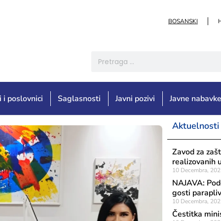
BOSANSKI
i i poslovnici
Saglasnosti
Javni pozivi
Javne nabavk
Aktuelnosti
Zavod za zašt
realizovanih 
10 Decembra, 202
NAJAVA: Podca
gosti parapliv
10 Decembra, 202
Čestitka mini