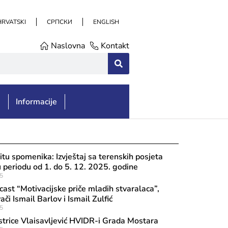
HRVATSKI
СРПСКИ
ENGLISH
Naslovna
Kontakt
e
Informacije
itu spomenika: Izvještaj sa terenskih posjeta
u periodu od 1. do 5. 12. 2025. godine
5
st “Motivacijske priče mladih stvaralaca”,
ači Ismail Barlov i Ismail Zulfić
5
strice Vlaisavljević HVIDR-i Grada Mostara