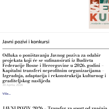
Javni pozivi i konkursi
Odluka o poništavanju Javnog poziva za odabir
projekata koji će se sufinansirati iz Budžeta
Federacije Bosne i Hercegovine u 2026. godini –
Kapitalni transferi neprofitnim organizacijama –
Izgradnja, adaptacija i rekonstrukcija kulturnog i
graditeljskog naslijeđa
30 Aprila, 2026
Više...
JAVNI POZIV 2026 – Transfer za sport od značaja