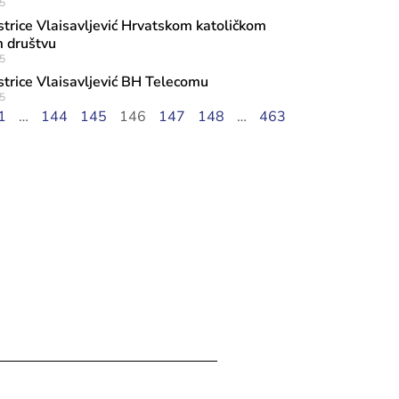
5
strice Vlaisavljević Hrvatskom katoličkom
 društvu
5
strice Vlaisavljević BH Telecomu
5
1
…
144
145
146
147
148
…
463
ula, 2026
promenada na Šetnici kulture u srijed
dine u 18:30