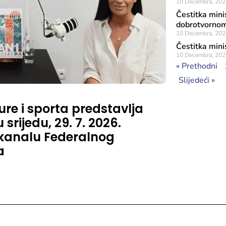
10 Decembra, 202
Čestitka mini
dobrotvornom
10 Decembra, 202
Čestitka mini
10 Decembra, 202
« Prethodni
Slijedeći »
Objavljeno: 24 J
ure i sporta predstavlja
Likovna 
srijedu, 29. 7. 2026.
2026. go
 kanalu Federalnog
a