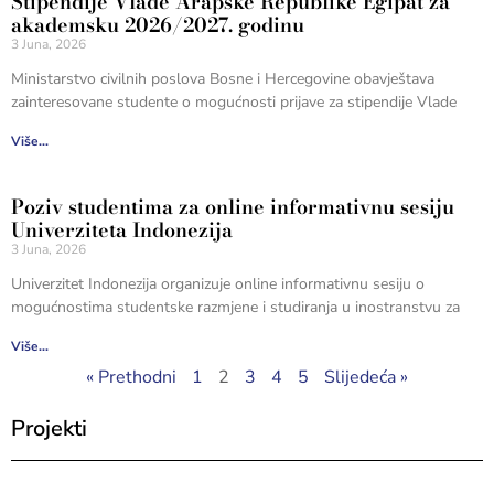
Stipendije Vlade Arapske Republike Egipat za
akademsku 2026/2027. godinu
3 Juna, 2026
Ministarstvo civilnih poslova Bosne i Hercegovine obavještava
zainteresovane studente o mogućnosti prijave za stipendije Vlade
Više...
Poziv studentima za online informativnu sesiju
Univerziteta Indonezija
3 Juna, 2026
Univerzitet Indonezija organizuje online informativnu sesiju o
mogućnostima studentske razmjene i studiranja u inostranstvu za
Više...
« Prethodni
1
2
3
4
5
Slijedeća »
Projekti