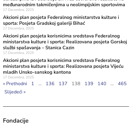
međunarodnim takmičenjima u neolimpijskim sportovima
17 Decembra, 2025
Akcioni plan posjeta Federalnog ministarstva kulture i
sporta: Posjeta Gradskoj galeriji Bihać
17 Decembra, 2025
Akcioni plan posjeta korisnicima sredstava Federalnog
ministarstva kulture i sporta: Realizovana posjeta Gorskoj
službi spašavanja – Stanica Cazin
17 Decembra, 2025
Akcioni plan posjeta korisnicima sredstava Federalnog
ministarstva kulture i sporta: Realizovana posjeta Vijeću
mladih Unsko-sanskog kantona
17 Decembra, 2025
« Prethodni
1
…
136
137
138
139
140
…
465
Slijedeći »
Fondacije