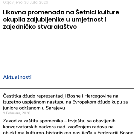
Objavljeno: 30 Jula, 2026
Likovna promenada na Šetnici kulture
okupila zaljubljenike u umjetnost i
zajedničko stvaralaštvo
Aktuelnosti
Čestitka džudo reprezentaciji Bosne i Hercegovine na
izuzetno uspješnom nastupu na Evropskom džudo kupu za
juniore održanom u Sarajevu
9 Februara, 2026
Zavod za zaštitu spomenika – Izvještaj sa obavljenih
konzervatorskih nadzora nad izvođenjem radova na
objektima kulturno-historijskog naslijeđa u Federaciji Bosne