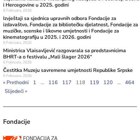
i Hercegovine u 2025. godini
6 Februara, 2026
Izvještaji sa sjednica upravnih odbora Fondacije za
izdavaštvo, Fondacije za bibliotečku djelatnost, Fondacije za
muzičke, scenske i likovne umjetnosti i Fondacije za
kinematografiju u 2025. i 2026. godini
6 Februara, 2026
Ministrica Vlaisavljević razgovarala sa predstavnicima
BHRT-a o festivalu „Mali šlager 2026“
6 Februara, 2026
Čestitka Muzeju savremene umjetnosti Republike Srpske
6 Februara, 2026
« Prethodni
1
…
116
117
118
119
120
…
464
Slijedeći »
Fondacije