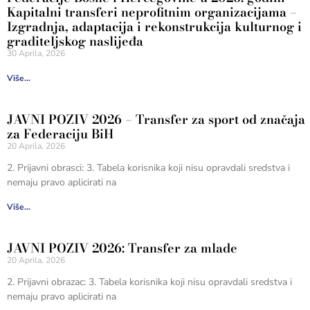
Kapitalni transferi neprofitnim organizacijama –
Izgradnja, adaptacija i rekonstrukcija kulturnog i
graditeljskog naslijeđa
30 Aprila, 2026
Više...
JAVNI POZIV 2026 – Transfer za sport od značaja
za Federaciju BiH
20 Aprila, 2026
2. Prijavni obrasci: 3. Tabela korisnika koji nisu opravdali sredstva i
nemaju pravo aplicirati na
Više...
JAVNI POZIV 2026: Transfer za mlade
20 Aprila, 2026
2. Prijavni obrazac: 3. Tabela korisnika koji nisu opravdali sredstva i
nemaju pravo aplicirati na