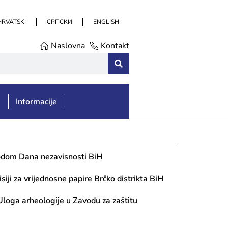
HRVATSKI
СРПСКИ
ENGLISH
Naslovna
Kontakt
e
Informacije
odom Dana nezavisnosti BiH
siji za vrijednosne papire Brčko distrikta BiH
loga arheologije u Zavodu za zaštitu