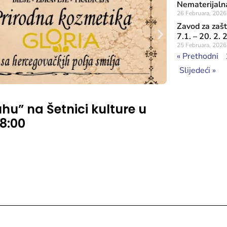
Nematerijalna
26 Februara, 2026
Zavod za zašt
7.1. – 20. 2.
25 Februara, 2026
« Prethodni
Slijedeći »
Objavljeno: 31 J
u” na Šetnici kulture u
Ministri
18:00
direkto