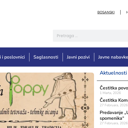
BOSANSKI
i i poslovnici
Saglasnosti
Javni pozivi
Javne nabavk
Aktuelnosti
Čestitka pov
1 Marta, 2026
Čestitka Komi
27 Februara, 2026
Predavanje „U
spomenika“
27 Februara, 2026