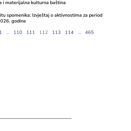
 i materijalna kulturna baština
itu spomenika: Izvještaj o aktivnostima za period
 2026. godine
1
…
110
111
112
113
114
…
465
ula, 2026
ca Vlaisavljević održala sastanak sa
rom Narodnog pozorišta Sarajevo