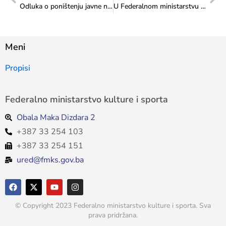
Odluka o poništenju javne nabave
U Federalnom ministarstvu kulture i sporta upriličeno potpisivanje ugovora za dodjelu sredstava za učestvovanje Federacije Bosne i Hercegovine na 60. Venecijanskom bijenalu
Meni
Propisi
Federalno ministarstvo kulture i sporta
Obala Maka Dizdara 2
+387 33 254 103
+387 33 254 151
ured@fmks.gov.ba
© Copyright 2023 Federalno ministarstvo kulture i sporta. Sva
prava pridržana.