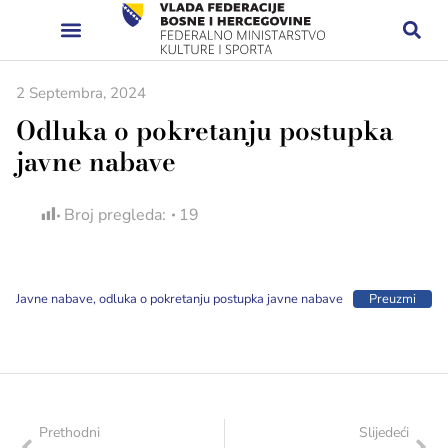
2 Septembra, 2024
Odluka o pokretanju postupka
javne nabave
Broj pregleda:
19
Javne nabave, odluka o pokretanju postupka javne nabave
Preuzmi
Prethodni
Slijedeći