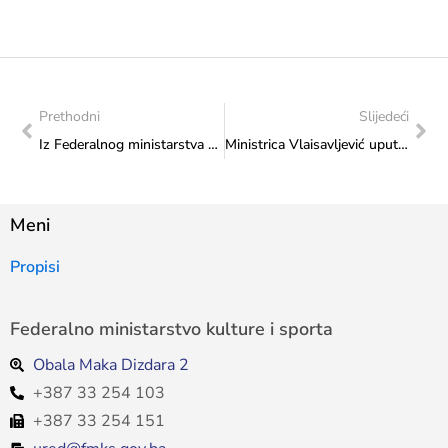
Prethodni
Slijedeći
Iz Federalnog ministarstva kulture i sporta upućena čestitka povodom Dana općine Odžak
Ministrica Vlaisavljević uputila čestitku Judo klubu „Borsa“ Mostar
Meni
Propisi
Federalno ministarstvo kulture i sporta
Obala Maka Dizdara 2
+387 33 254 103
+387 33 254 151