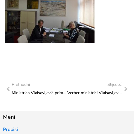
Prethodni
Slijedeći
Ministrica Vlaisavljević primila u radnu posjetu direktoricu JP „Filmski Centar Sarajevo“
Verber ministrici Vlaisavljević predstavio 30. jubilarni SVEM
Meni
Propisi