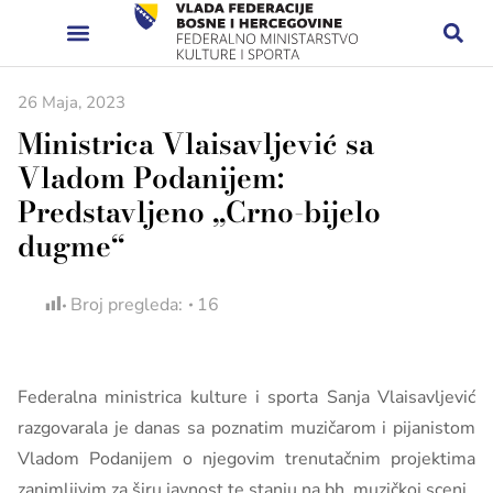
26 Maja, 2023
Ministrica Vlaisavljević sa
Vladom Podanijem:
Predstavljeno „Crno-bijelo
dugme“
Broj pregleda:
16
Federalna ministrica kulture i sporta Sanja Vlaisavljević
razgovarala je danas sa poznatim muzičarom i pijanistom
Vladom Podanijem o njegovim trenutačnim projektima
zanimljivim za širu javnost te stanju na bh. muzičkoj sceni.