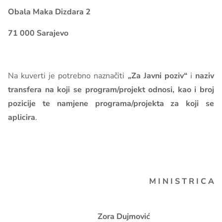
Obala Maka Dizdara 2
71 000 Sarajevo
Na kuverti je potrebno naznačiti
„Za Javni poziv“
i
naziv
transfera na koji se program/projekt odnosi, kao i broj
pozicije te namjene programa/projekta za koji se
aplicira
.
M I N I S T R I C A
Zora Dujmović