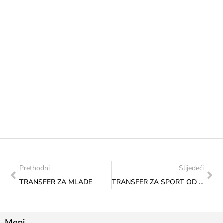
Prethodni
Slijedeći
TRANSFER ZA MLADE
TRANSFER ZA SPORT OD ZNAČAJA ZA FEDERACIJU
Meni