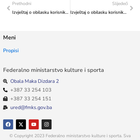
Prethodni
Slijedeći
Izvještaj o obilasku korisnika s ciljem kontrole namjenskog utroška sredstava po Akcijskom planu
Izvještaj o obilasku korisnika s ciljem kontrole namjenskog utroška sredstava po Akcijskom planu: Posjeta Udruženju HKUD Vionica Čitluk
Meni
Propisi
Federalno ministarstvo kulture i sporta
Obala Maka Dizdara 2
+387 33 254 103
+387 33 254 151
ured@fmks.gov.ba
© Copyright 2023 Federalno ministarstvo kulture i sporta. Sva