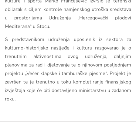
kulture i sporta Marko Frančešević izvršio je terenski
obilazak s ciljem kontrole namjenskog utroška sredstava
u prostorijama Udruženja „Hercegovački plodovi
Mediterana“ u Stocu.
S predstavnikom udruženja uposlenik iz sektora za
kulturno-historijsko nasljeđe i kulturu razgovarao je o
trenutnim aktivnostima ovog udruženja, daljnjim
planovima za rad i djelovanje te o njihovom posljednjem
projektu „Večer klapske i tamburaške pjesme“. Projekt je
završen te je trenutno u toku kompletiranje finansijskog
izvještaja koje će biti dostavljeno ministarstvu u zadanom
roku.