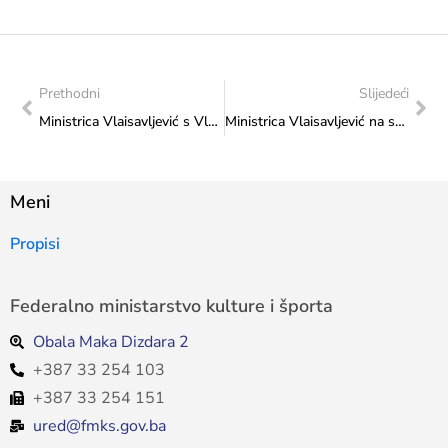
Prethodni
Slijedeći
Ministrica Vlaisavljević s Vladom Podanyjem: Predstavljeno „Crno-bijelo dugme“
Ministrica Vlaisavljević na svečanom prijemu povodom obilježavanja Dana državnosti Republike Hrvatske
Meni
Propisi
Federalno ministarstvo kulture i športa
Obala Maka Dizdara 2
+387 33 254 103
+387 33 254 151
ured@fmks.gov.ba