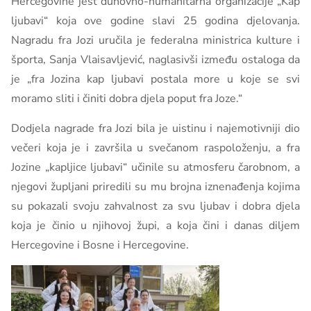
Hercegovine jest duhovno-humanitarna organizacije „Kap
ljubavi“ koja ove godine slavi 25 godina djelovanja.
Nagradu fra Jozi uručila je federalna ministrica kulture i
športa, Sanja Vlaisavljević, naglasivši između ostaloga da
je „fra Jozina kap ljubavi postala more u koje se svi
moramo sliti i činiti dobra djela poput fra Joze.“
Dodjela nagrade fra Jozi bila je uistinu i najemotivniji dio
večeri koja je i završila u svečanom raspoloženju, a fra
Jozine „kapljice ljubavi“ učinile su atmosferu čarobnom, a
njegovi župljani priredili su mu brojna iznenađenja kojima
su pokazali svoju zahvalnost za svu ljubav i dobra djela
koja je činio u njihovoj župi, a koja čini i danas diljem
Hercegovine i Bosne i Hercegovine.