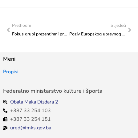
Prethodni
Slijedeći
Fokus grupi prezentirani preliminarni nalazi provedene revizije učinka „Aktivnosti institucija na implementaciji Ciljeva održivog razvoja”
Poziv Europskog upravnog odbora za mlade (CDEJ) za dostavu prijava za aktivnosti koje će se održati u suradnji sa Europskim omladinskim centrima u prvom semestru 2025. godine
Meni
Propisi
Federalno ministarstvo kulture i športa
Obala Maka Dizdara 2
+387 33 254 103
+387 33 254 151
ured@fmks.gov.ba