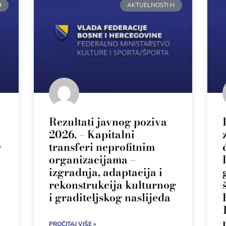
H
AKTUELNOSTI H
Rezultati javnog poziva
2026. – Kapitalni
v
transferi neprofitnim
organizacijama –
izgradnja, adaptacija i
rekonstrukcija kulturnog
i
i graditeljskog naslijeđa
PROČITAJ VIŠE »