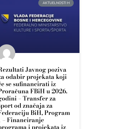
AKTUELNOSTI H
Rezultati Javnog poziva
za odabir projekata koji
će se sufinancirati iz
Proračuna FBiH u 2026.
godini – Transfer za
šport od značaja za
Federaciju BiH, Program
1 – Financiranje
programa i projekata iz