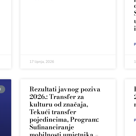
P
17 lipnja, 2026
1
Rezultati javnog poziva
H
2026.: Transfer za
kulturu od značaja,
Tekući transfer
pojedincima, Program:
P
Sufinanciranje
mobilnosti umjetnika –