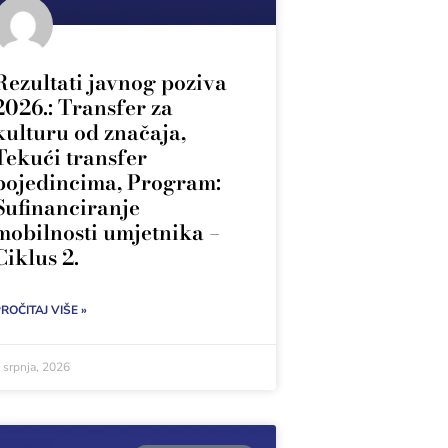
Rezultati javnog poziva
2026.: Transfer za
kulturu od značaja,
Tekući transfer
pojedincima, Program:
Sufinanciranje
mobilnosti umjetnika –
Ciklus 2.
ROČITAJ VIŠE »
 srpnja, 2026