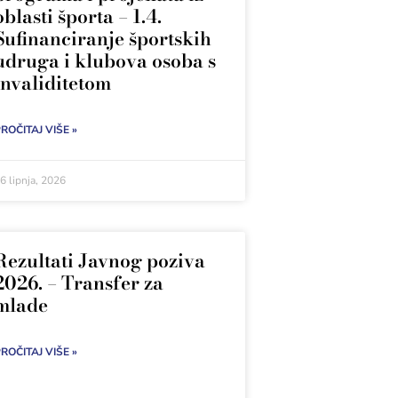
oblasti športa – 1.4.
Sufinanciranje športskih
udruga i klubova osoba s
invaliditetom
ROČITAJ VIŠE »
6 lipnja, 2026
Rezultati Javnog poziva
2026. – Transfer za
mlade
ROČITAJ VIŠE »