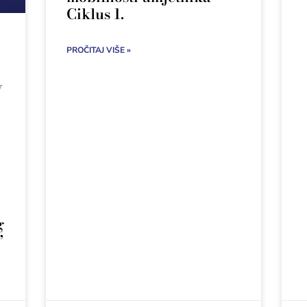
Ciklus 1.
PROČITAJ VIŠE »
v
g
”