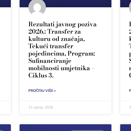
Rezultati javnog poziva
2026.: Transfer za
kulturu od značaja,
Tekući transfer
pojedincima, Program:
Sufinanciranje
mobilnosti umjetnika –
Ciklus 3.
PROČITAJ VIŠE »
P
21 srpnja, 2026
3