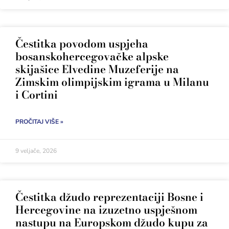
Čestitka povodom uspjeha
bosanskohercegovačke alpske
skijašice Elvedine Muzeferije na
Zimskim olimpijskim igrama u Milanu
i Cortini
PROČITAJ VIŠE »
9 veljače, 2026
Čestitka džudo reprezentaciji Bosne i
Hercegovine na izuzetno uspješnom
nastupu na Europskom džudo kupu za