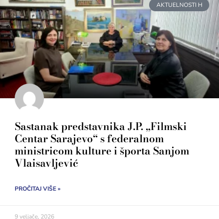
AKTUELNOSTI H
Sastanak predstavnika J.P. „Filmski
Centar Sarajevo“ s federalnom
ministricom kulture i športa Sanjom
Vlaisavljević
PROČITAJ VIŠE »
9 veljače, 2026