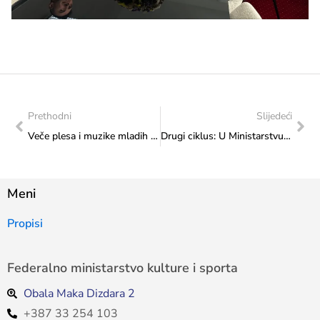
Prethodni
Slijedeći
Veče plesa i muzike mladih na Šetnici kulture
Drugi ciklus: U Ministarstvu potpisani ugovori s korisnicima Kapitalnog transfera – Izgradnja, adaptacija i rekonstrukcija sportske infrastrukture i institucija kulture
Meni
Propisi
Federalno ministarstvo kulture i sporta
Obala Maka Dizdara 2
+387 33 254 103