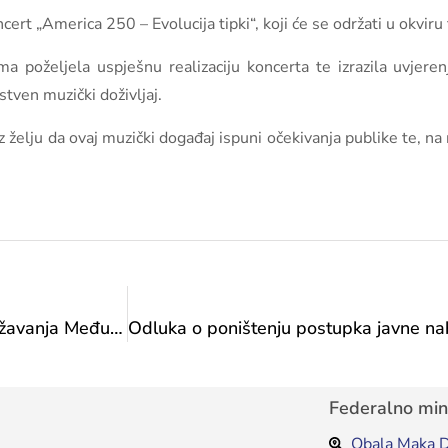
rt „America 250 – Evolucija tipki“, koji će se održati u okviru 
ima poželjela uspješnu realizaciju koncerta te izrazila uvje
stven muzički doživljaj.
elju da ovaj muzički događaj ispuni očekivanja publike te, na r
Čestitka KUD-u „Biseri Bjelašnice“ povodom održavanja Međunarodnog festivala folklora „Bjelašničke staze 2026”
Federalno mini
Obala Maka D