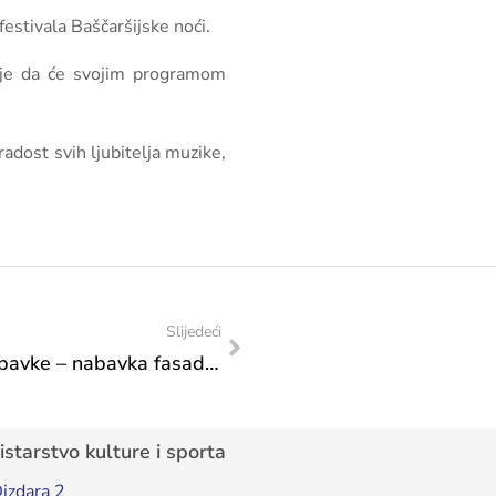
festivala Baščaršijske noći.
renje da će svojim programom
adost svih ljubitelja muzike,
Slijedeći
Odluka o poništenju postupka javne nabavke – nabavka fasadnih radova
starstvo kulture i sporta
izdara 2