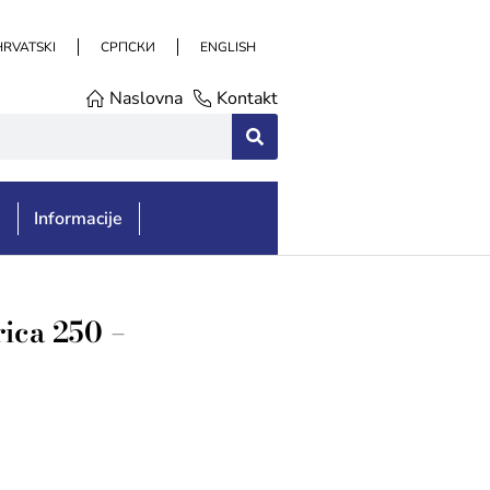
HRVATSKI
СРПСКИ
ENGLISH
Naslovna
Kontakt
e
Informacije
ica 250 –