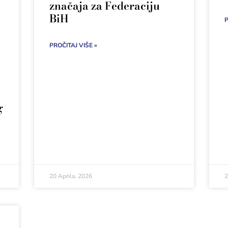
značaja za Federaciju
BiH
P
PROČITAJ VIŠE »
g
20 Aprila, 2026
2