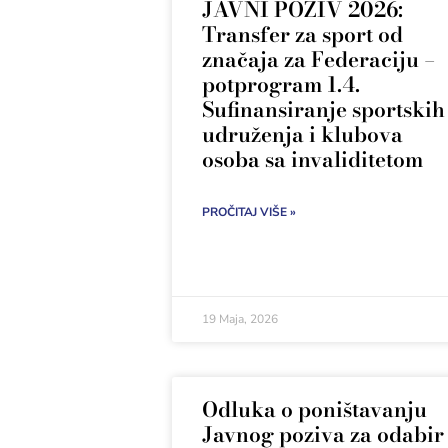
JAVNI POZIV 2026:
Transfer za sport od
značaja za Federaciju –
potprogram 1.4.
Sufinansiranje sportskih
udruženja i klubova
osoba sa invaliditetom
PROČITAJ VIŠE »
19 Maja, 2026
Odluka o poništavanju
Javnog poziva za odabir