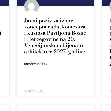
Javni poziv za izbor
koncepta rada, komesara
i
i kustosa Paviljona Bosne
i Hercegovine na 20.
Venecijanskom bijenalu
arhitekture 2027. godine
PROČITAJ VIŠE »
P
23 Juna, 2026
9