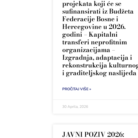
projekata koji će se
sufinansirati iz Budžeta
Federacije Bosne i
Hercegovine u 2026.
godini – Kapitalni
transferi neprofitnim
organizacijama –
Izgradnja, adaptacija i
rekonstrukcija kulturno
i graditeljskog naslijeđa
PROČITAJ VIŠE »
30 Aprila, 2026
JAVNI POZIV 2026: