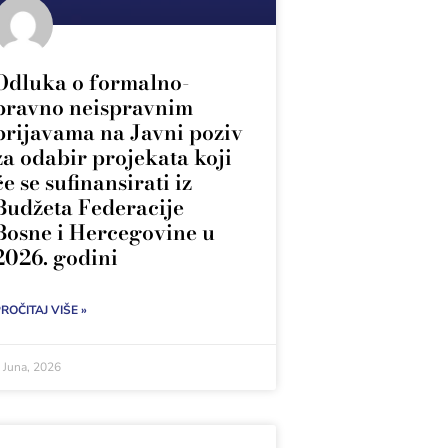
Odluka o formalno-
pravno neispravnim
prijavama na Javni poziv
za odabir projekata koji
će se sufinansirati iz
Budžeta Federacije
Bosne i Hercegovine u
2026. godini
ROČITAJ VIŠE »
 Juna, 2026