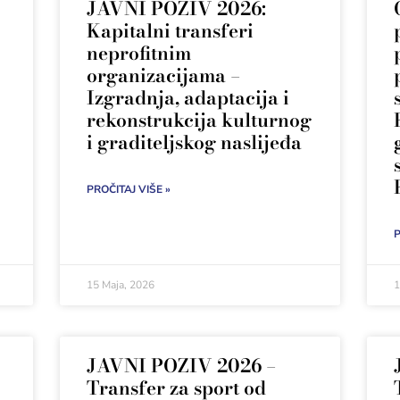
JAVNI POZIV 2026:
Kapitalni transferi
neprofitnim
organizacijama –
Izgradnja, adaptacija i
rekonstrukcija kulturnog
i graditeljskog naslijeđa
PROČITAJ VIŠE »
P
15 Maja, 2026
1
JAVNI POZIV 2026 –
Transfer za sport od