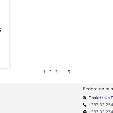
g
1
2
3
…
5
Federalno mini
Obala Maka D
+387 33 254
+387 33 254