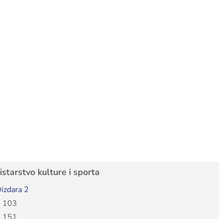
starstvo kulture i sporta
izdara 2
 103
 151