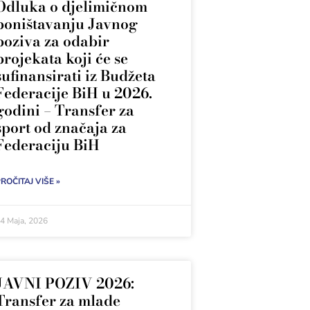
Odluka o djelimičnom
poništavanju Javnog
poziva za odabir
projekata koji će se
sufinansirati iz Budžeta
Federacije BiH u 2026.
godini – Transfer za
sport od značaja za
Federaciju BiH
ROČITAJ VIŠE »
4 Maja, 2026
JAVNI POZIV 2026:
Transfer za mlade