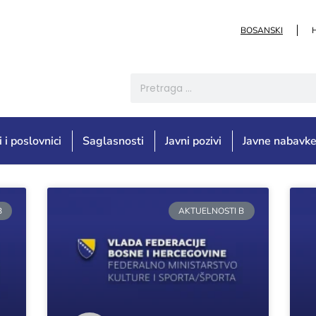
BOSANSKI
i i poslovnici
Saglasnosti
Javni pozivi
Javne nabavk
B
AKTUELNOSTI B