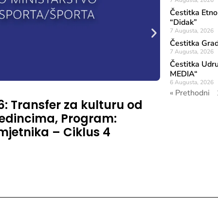
7 Augusta, 2026
Čestitka Etn
“Didak”
7 Augusta, 2026
Čestitka Gra
7 Augusta, 2026
Čestitka Udru
MEDIA“
6 Augusta, 2026
Objavljeno: 6 A
« Prethodni
6: Transfer za kulturu od
Šetnica 
ojedincima, Program:
Obali M
mjetnika – Ciklus 4