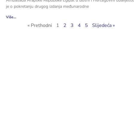
Ambasada Arapske Republike Egipat u Bosni i Hercegovini obavjestil
je o pokretanju drugog izdanja međunarodne
Više...
« Prethodni
1
2
3
4
5
Slijedeća »