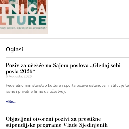
Oglasi
Poziv za učešće na Sajmu poslova „Gledaj sebi
posla 2026“
6 Augusta, 2026
Federalno ministarstvo kulture i sporta poziva ustanove, institucije te
javne i privatne firme da učestvuju
Više...
Objavljeni otvoreni pozivi za prestižne
stipendijske programe Vlade Sjedinjenih