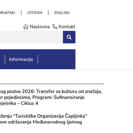
HRVATSKI
СРПСКИ
ENGLISH
Naslovna
Kontakt
e
Informacije
nog poziva 2026: Transfer za kulturu od značaja,
er pojedincima, Program: Sufinansiranje
jetnika – Ciklus 4
ženju “Turistička Organizacija Čapljinka”
dom održavanja Međunarodnog ljetnog