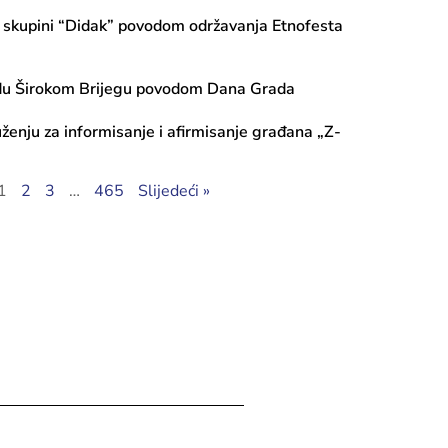
o skupini “Didak” povodom održavanja Etnofesta
du Širokom Brijegu povodom Dana Grada
ženju za informisanje i afirmisanje građana „Z-
ugusta, 2026
1
2
3
…
465
Slijedeći »
kulture spojila modu, tradiciju i muz
aka Dizdara