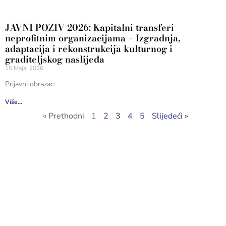
JAVNI POZIV 2026: Kapitalni transferi
neprofitnim organizacijama – Izgradnja,
adaptacija i rekonstrukcija kulturnog i
graditeljskog naslijeđa
15 Maja, 2026
Prijavni obrazac:
Više...
« Prethodni
1
2
3
4
5
Slijedeći »