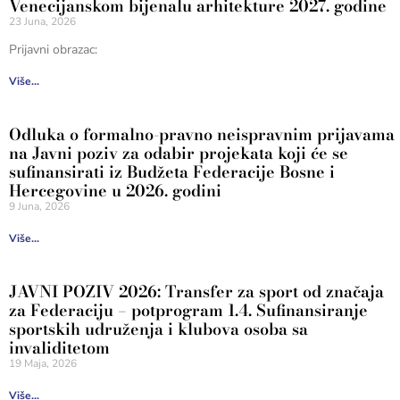
Venecijanskom bijenalu arhitekture 2027. godine
23 Juna, 2026
Prijavni obrazac:
Više...
Odluka o formalno-pravno neispravnim prijavama
na Javni poziv za odabir projekata koji će se
sufinansirati iz Budžeta Federacije Bosne i
Hercegovine u 2026. godini
9 Juna, 2026
Više...
JAVNI POZIV 2026: Transfer za sport od značaja
za Federaciju – potprogram 1.4. Sufinansiranje
sportskih udruženja i klubova osoba sa
invaliditetom
19 Maja, 2026
Više...