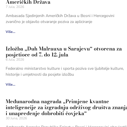
Američkih Država
7 Jula, 2026
Ambasada Sjedinjenih Američkih Država u Bosni i Hercegovini
zvanično je objavilo otvaranje poziva za apliciranje
Više...
Izložba „Duh Malrauxa u Sarajevu“ otvorena za
posjetioce od 7. do 12. jula
6 Jula, 2026
Federalno ministarstvo kulture i sporta poziva sve ljubitelje kulture,
historije i umjetnosti da posjete izložbu
Više...
Međunarodna nagrada „Primjene kvantne
inteligencije za izgradnju održivog društva znanj
i unapređenje dobrobiti čovjeka“
30 Juna, 2026