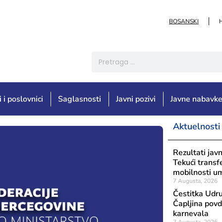
BOSANSKI
i i poslovnici
Saglasnosti
Javni pozivi
Javne nabavk
Aktuelnosti
Rezultati jav
Tekući transf
mobilnosti um
7 Augusta, 2026
Čestitka Udru
Čapljina pov
karnevala