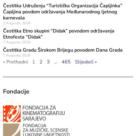
Čestitka Udruženju “Turistička Organizacija Čapljinka”
Čapljina povdom održavanja Međunarodnog ljetnog
karnevala
7 Augusta, 2026
Čestitka Etno skupini “Didak” povodom održavanja
Etnofesta “Didak”
7 Augusta, 2026
Čestitka Gradu Širokom Brijegu povodom Dana Grada
7 Augusta, 2026
« Prethodni
1
2
3
…
465
Slijedeći »
Fondacije