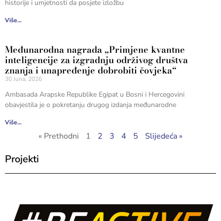
historije i umjetnosti da posjete izložbu
Više...
Međunarodna nagrada „Primjene kvantne
inteligencije za izgradnju održivog društva
znanja i unapređenje dobrobiti čovjeka“
30 Juna, 2026
Ambasada Arapske Republike Egipat u Bosni i Hercegovini
obavjestila je o pokretanju drugog izdanja međunarodne
Više...
« Prethodni
1
2
3
4
5
Slijedeća »
Projekti