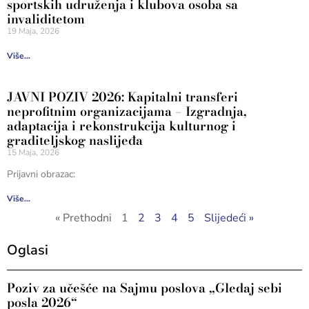
sportskih udruženja i klubova osoba sa
invaliditetom
19 Maja, 2026
Više...
JAVNI POZIV 2026: Kapitalni transferi
neprofitnim organizacijama – Izgradnja,
adaptacija i rekonstrukcija kulturnog i
graditeljskog naslijeđa
15 Maja, 2026
Prijavni obrazac:
Više...
« Prethodni
1
2
3
4
5
Slijedeći »
Oglasi
Poziv za učešće na Sajmu poslova „Gledaj sebi
posla 2026“