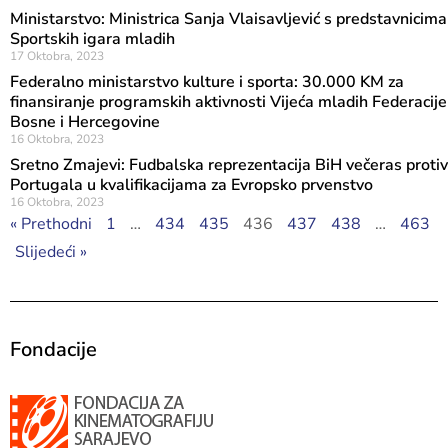
Ministarstvo: Ministrica Sanja Vlaisavljević s predstavnicima
Sportskih igara mladih
17 Oktobra, 2023
Federalno ministarstvo kulture i sporta: 30.000 KM za
finansiranje programskih aktivnosti Vijeća mladih Federacije
Bosne i Hercegovine
16 Oktobra, 2023
Sretno Zmajevi: Fudbalska reprezentacija BiH večeras protiv
Portugala u kvalifikacijama za Evropsko prvenstvo
16 Oktobra, 2023
« Prethodni
1
…
434
435
436
437
438
…
463
Slijedeći »
Fondacije