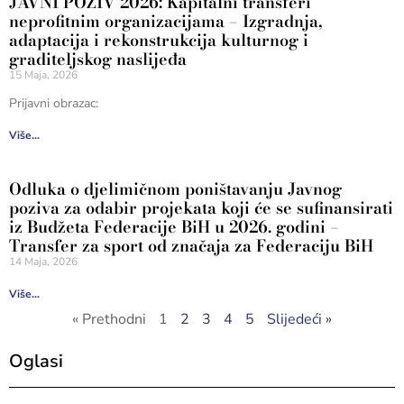
JAVNI POZIV 2026: Kapitalni transferi
neprofitnim organizacijama – Izgradnja,
adaptacija i rekonstrukcija kulturnog i
graditeljskog naslijeđa
15 Maja, 2026
Prijavni obrazac:
Više...
Odluka o djelimičnom poništavanju Javnog
poziva za odabir projekata koji će se sufinansirati
iz Budžeta Federacije BiH u 2026. godini –
Transfer za sport od značaja za Federaciju BiH
14 Maja, 2026
Više...
« Prethodni
1
2
3
4
5
Slijedeći »
Oglasi