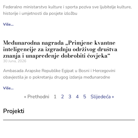
Federalno ministarstvo kulture i sporta poziva sve ljubitelje kulture,
historije i umjetnosti da posjete izložbu
Više...
Međunarodna nagrada „Primjene kvantne
inteligencije za izgradnju održivog društva
znanja i unapređenje dobrobiti čovjeka“
30 Juna, 2026
Ambasada Arapske Republike Egipat u Bosni i Hercegovini
obavjestila je o pokretanju drugog izdanja međunarodne
Više...
« Prethodni
1
2
3
4
5
Slijedeća »
Projekti