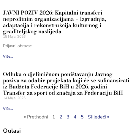
JAVNI POZIV 2026: Kapitalni transferi
neprofitnim organizacijama – Izgradnja,
adaptacija i rekonstrukcija kulturnog i
graditeljskog naslijeđa
15 Maja, 2026
Prijavni obrazac:
Više...
Odluka o djelimičnom poništavanju Javnog
poziva za odabir projekata koji će se sufinansirati
iz Budžeta Federacije BiH u 2026. godini –
Transfer za sport od značaja za Federaciju BiH
14 Maja, 2026
Više...
« Prethodni
1
2
3
4
5
Slijedeći »
Oglasi