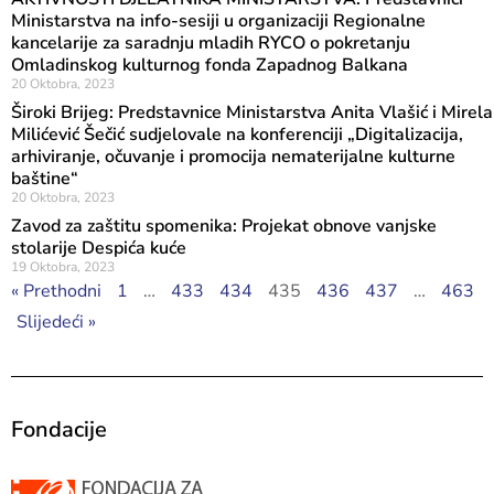
Ministarstva na info-sesiji u organizaciji Regionalne
kancelarije za saradnju mladih RYCO o pokretanju
Omladinskog kulturnog fonda Zapadnog Balkana
20 Oktobra, 2023
Široki Brijeg: Predstavnice Ministarstva Anita Vlašić i Mirela
Milićević Šečić sudjelovale na konferenciji „Digitalizacija,
arhiviranje, očuvanje i promocija nematerijalne kulturne
baštine“
20 Oktobra, 2023
Zavod za zaštitu spomenika: Projekat obnove vanjske
stolarije Despića kuće
19 Oktobra, 2023
« Prethodni
1
…
433
434
435
436
437
…
463
Slijedeći »
Fondacije