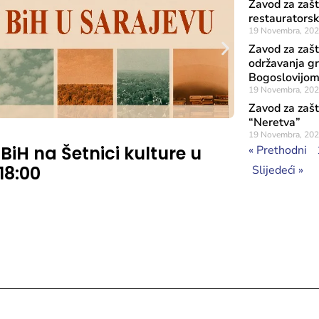
Zavod za zašt
restaurators
19 Novembra, 20
Zavod za zašt
održavanja gra
Bogoslovijo
19 Novembra, 20
Zavod za zašt
“Neretva”
Objavljeno: 7 A
19 Novembra, 20
 BiH na Šetnici kulture u
Rezultat
« Prethodni
 18:00
značaja
Slijedeći »
Sufinans