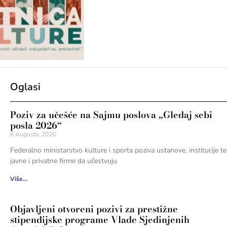
Oglasi
Poziv za učešće na Sajmu poslova „Gledaj sebi
posla 2026“
6 Augusta, 2026
Federalno ministarstvo kulture i sporta poziva ustanove, institucije te
javne i privatne firme da učestvuju
Više...
Objavljeni otvoreni pozivi za prestižne
stipendijske programe Vlade Sjedinjenih