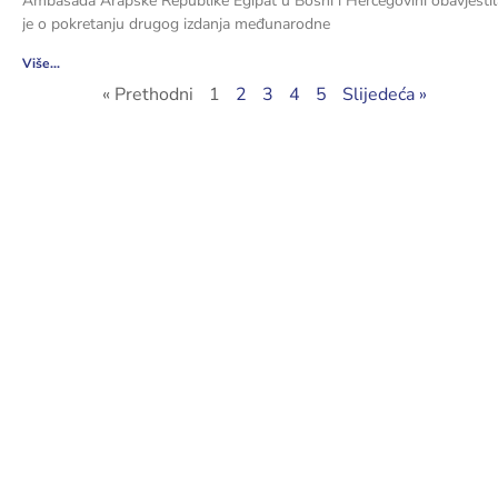
Ambasada Arapske Republike Egipat u Bosni i Hercegovini obavjestil
je o pokretanju drugog izdanja međunarodne
Više...
« Prethodni
1
2
3
4
5
Slijedeća »