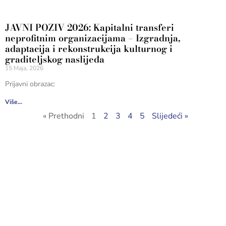
JAVNI POZIV 2026: Kapitalni transferi
neprofitnim organizacijama – Izgradnja,
adaptacija i rekonstrukcija kulturnog i
graditeljskog naslijeđa
15 Maja, 2026
Prijavni obrazac:
Više...
« Prethodni
1
2
3
4
5
Slijedeći »