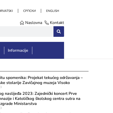
HRVATSKI
СРПСКИ
ENGLISH
Naslovna
Kontakt
e
Informacije
itu spomenika: Projekat tekućeg održavanja –
ke stolarije Zavičajnog muzeja Visoko
23
g naslijeđa 2023: Zajednički koncert Prve
nazije i Katoličkog školskog centra sutra na
d zgrade Ministarstva
23