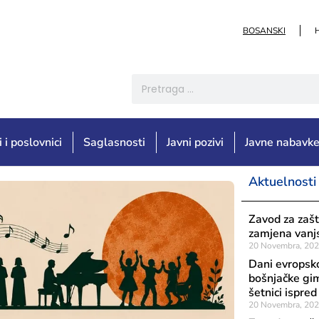
BOSANSKI
i i poslovnici
Saglasnosti
Javni pozivi
Javne nabavk
Aktuelnosti
Zavod za zašt
zamjena vanjs
20 Novembra, 20
Dani evropsko
bošnjačke gim
šetnici ispre
20 Novembra, 20