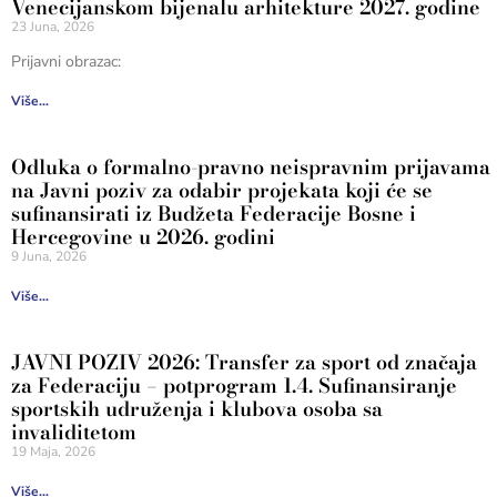
Venecijanskom bijenalu arhitekture 2027. godine
23 Juna, 2026
Prijavni obrazac:
Više...
Odluka o formalno-pravno neispravnim prijavama
na Javni poziv za odabir projekata koji će se
sufinansirati iz Budžeta Federacije Bosne i
Hercegovine u 2026. godini
9 Juna, 2026
Više...
JAVNI POZIV 2026: Transfer za sport od značaja
za Federaciju – potprogram 1.4. Sufinansiranje
sportskih udruženja i klubova osoba sa
invaliditetom
19 Maja, 2026
Više...