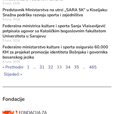
9 Juna, 2026
Predstavnik Ministarstva na utrci „SARA 5K“ u Kiseljaku:
Snažna podrška razvoju sporta i zajedništva
9 Juna, 2026
Federalna ministrica kulture i sporta Sanja Vlaisavljević
potpisala ugovor sa Katoličkim bogoslovnim fakultetom
Univerziteta u Sarajevu
9 Juna, 2026
Federalno ministarstvo kulture i sporta osiguralo 60.000
KM za projekat promocije identiteta Bošnjaka i govornika
bosanskog jezika
8 Juna, 2026
« Prethodni
1
…
31
32
33
34
35
…
465
Slijedeći »
Fondacije