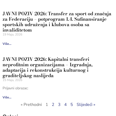
JAVNI POZIV 2026: Transfer za sport od značaja
za Federaciju – potprogram 1.4. Sufinansiranje
sportskih udruženja i klubova osoba sa
invaliditetom
19 Maja, 2026
Više...
JAVNI POZIV 2026: Kapitalni transferi
neprofitnim organizacijama – Izgradnja,
adaptacija i rekonstrukcija kulturnog i
graditeljskog naslijeđa
15 Maja, 2026
Prijavni obrazac:
Više...
« Prethodni
1
2
3
4
5
Slijedeći »