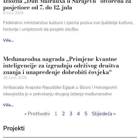
Izložba „Duh Malrauxa u Sarajevu“ otvorena za
posjetioce od 7. do 12. jula
6 Jula, 2026
Federalno ministarstvo kulture i sporta poziva sve ljubitelje kulture,
historije i umjetnosti da posjete izložbu
Više...
Međunarodna nagrada „Primjene kvantne
inteligencije za izgradnju održivog društva
znanja i unapređenje dobrobiti čovjeka“
30 Juna, 2026
Ambasada Arapske Republike Egipat u Bosni i Hercegovini
obavjestila je o pokretanju drugog izdanja međunarodne
Više...
« Prethodni
1
2
3
4
5
Slijedeća »
Projekti