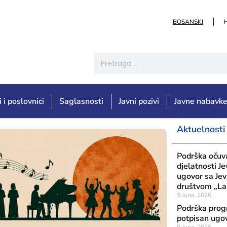
BOSANSKI
i i poslovnici
Saglasnosti
Javni pozivi
Javne nabavk
Aktuelnosti
Podrška očuva
djelatnosti J
ugovor sa Jev
društvom „La
9 Juna, 2026
Podrška prog
potpisan ugo