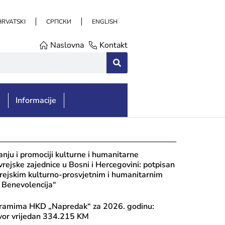
HRVATSKI
СРПСКИ
ENGLISH
Naslovna
Kontakt
e
Informacije
nju i promociji kulturne i humanitarne
evrejske zajednice u Bosni i Hercegovini: potpisan
rejskim kulturno-prosvjetnim i humanitarnim
 Benevolencija“
ramima HKD „Napredak“ za 2026. godinu:
vor vrijedan 334.215 KM