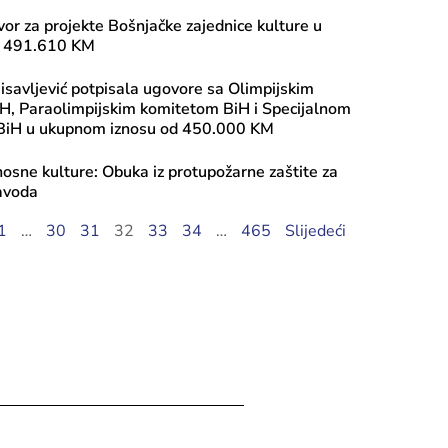
or za projekte Bošnjačke zajednice kulture u
od 491.610 KM
aisavljević potpisala ugovore sa Olimpijskim
H, Paraolimpijskim komitetom BiH i Specijalnom
BiH u ukupnom iznosu od 450.000 KM
nosne kulture: Obuka iz protupožarne zaštite za
ugusta, 2026
avoda
i javnog poziva 2026: Transfer za ku
1
…
30
31
32
33
34
…
465
Slijedeći
, Tekući transfer pojedincima, Progr
iranje mobilnosti umjetnika – Ciklus