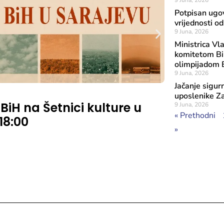
9 Juna, 2026
Potpisan ugov
vrijednosti 
9 Juna, 2026
Ministrica Vl
komitetom Bi
olimpijadom 
9 Juna, 2026
Jačanje sigur
Objavljeno: 7 A
uposlenike Z
 BiH na Šetnici kulture u
Rezultat
9 Juna, 2026
« Prethodni
 18:00
značaja
»
Sufinans