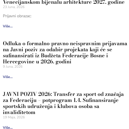
Venecijanskom bijenalu arhitekture 2027. godine
23 Juna, 2026
Prijavni obrazac:
Više...
Odluka o formalno-pravno neispravnim prijavama
na Javni poziv za odabir projekata koji će se
sufinansirati iz Budžeta Federacije Bosne i
Hercegovine u 2026. godini
9 Juna, 2026
Više...
JAVNI POZIV 2026: Transfer za sport od značaja
za Federaciju – potprogram 1.4. Sufinansiranje
sportskih udruženja i klubova osoba sa
invaliditetom
19 Maja, 2026
Više...