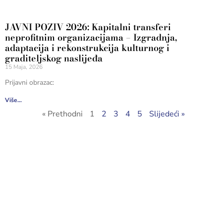
JAVNI POZIV 2026: Kapitalni transferi
neprofitnim organizacijama – Izgradnja,
adaptacija i rekonstrukcija kulturnog i
graditeljskog naslijeđa
15 Maja, 2026
Prijavni obrazac:
Više...
« Prethodni
1
2
3
4
5
Slijedeći »