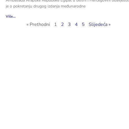
Ambasada Arapske Republike Egipat u Bosni i Hercegovini obavjestil
je o pokretanju drugog izdanja međunarodne
Više...
« Prethodni
1
2
3
4
5
Slijedeća »