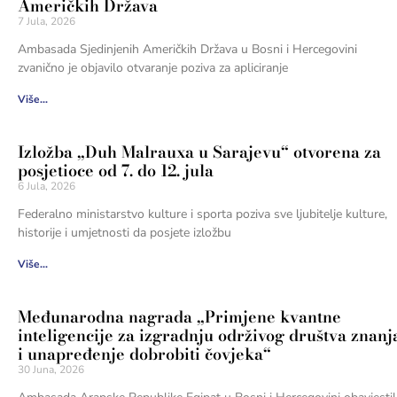
Američkih Država
7 Jula, 2026
Ambasada Sjedinjenih Američkih Država u Bosni i Hercegovini
zvanično je objavilo otvaranje poziva za apliciranje
Više...
Izložba „Duh Malrauxa u Sarajevu“ otvorena za
posjetioce od 7. do 12. jula
6 Jula, 2026
Federalno ministarstvo kulture i sporta poziva sve ljubitelje kulture,
historije i umjetnosti da posjete izložbu
Više...
Međunarodna nagrada „Primjene kvantne
inteligencije za izgradnju održivog društva znanj
i unapređenje dobrobiti čovjeka“
30 Juna, 2026