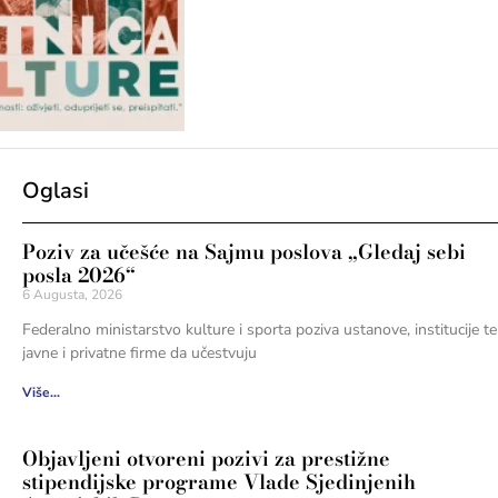
Oglasi
Poziv za učešće na Sajmu poslova „Gledaj sebi
posla 2026“
6 Augusta, 2026
Federalno ministarstvo kulture i sporta poziva ustanove, institucije te
javne i privatne firme da učestvuju
Više...
Objavljeni otvoreni pozivi za prestižne
stipendijske programe Vlade Sjedinjenih