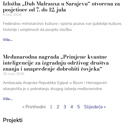
Izložba „Duh Malrauxa u Sarajevu“ otvorena za
posjetioce od 7. do 12. jula
6 Jula, 2026
Federalno ministarstvo kulture i sporta poziva sve ljubitelje kulture,
historije i umjetnosti da posjete izložbu
Više...
Međunarodna nagrada „Primjene kvantne
inteligencije za izgradnju održivog društva
znanja i unapređenje dobrobiti čovjeka“
30 Juna, 2026
Ambasada Arapske Republike Egipat u Bosni i Hercegovini
obavjestila je o pokretanju drugog izdanja međunarodne
Više...
« Prethodni
1
2
3
4
5
Slijedeća »
Projekti