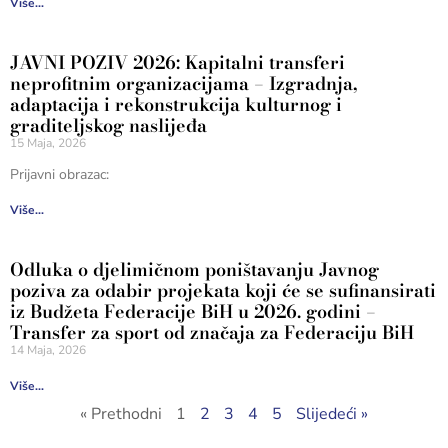
Više...
JAVNI POZIV 2026: Kapitalni transferi
neprofitnim organizacijama – Izgradnja,
adaptacija i rekonstrukcija kulturnog i
graditeljskog naslijeđa
15 Maja, 2026
Prijavni obrazac:
Više...
Odluka o djelimičnom poništavanju Javnog
poziva za odabir projekata koji će se sufinansirati
iz Budžeta Federacije BiH u 2026. godini –
Transfer za sport od značaja za Federaciju BiH
14 Maja, 2026
Više...
« Prethodni
1
2
3
4
5
Slijedeći »