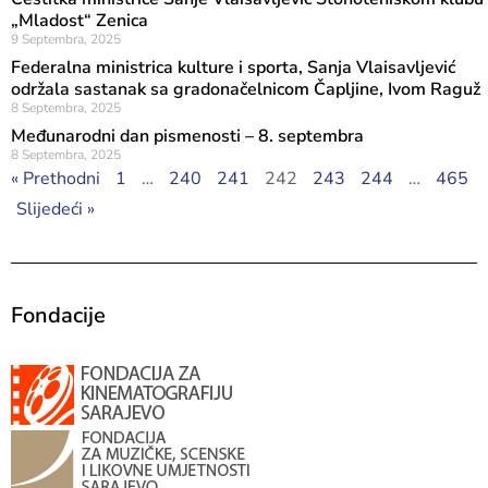
„Mladost“ Zenica
9 Septembra, 2025
Federalna ministrica kulture i sporta, Sanja Vlaisavljević
održala sastanak sa gradonačelnicom Čapljine, Ivom Raguž
8 Septembra, 2025
Međunarodni dan pismenosti – 8. septembra
8 Septembra, 2025
« Prethodni
1
…
240
241
242
243
244
…
465
Slijedeći »
Fondacije