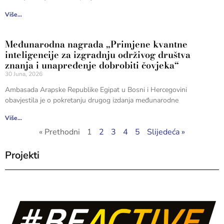
Više...
Međunarodna nagrada „Primjene kvantne
inteligencije za izgradnju održivog društva
znanja i unapređenje dobrobiti čovjeka“
30 Juna, 2026
Ambasada Arapske Republike Egipat u Bosni i Hercegovini
obavjestila je o pokretanju drugog izdanja međunarodne
Više...
« Prethodni
1
2
3
4
5
Slijedeća »
Projekti