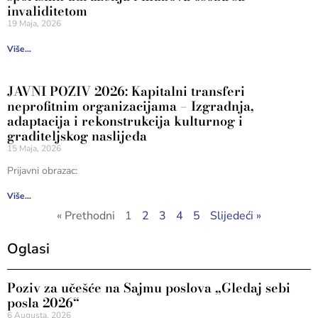
invaliditetom
19 Maja, 2026
Više...
JAVNI POZIV 2026: Kapitalni transferi
neprofitnim organizacijama – Izgradnja,
adaptacija i rekonstrukcija kulturnog i
graditeljskog naslijeđa
15 Maja, 2026
Prijavni obrazac:
Više...
« Prethodni
1
2
3
4
5
Slijedeći »
Oglasi
Poziv za učešće na Sajmu poslova „Gledaj sebi
posla 2026“
6 Augusta, 2026