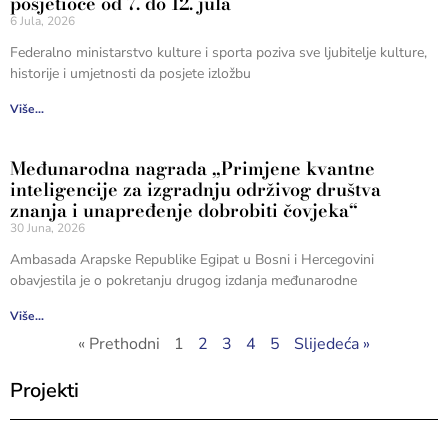
posjetioce od 7. do 12. jula
6 Jula, 2026
Federalno ministarstvo kulture i sporta poziva sve ljubitelje kulture,
historije i umjetnosti da posjete izložbu
Više...
Međunarodna nagrada „Primjene kvantne
inteligencije za izgradnju održivog društva
znanja i unapređenje dobrobiti čovjeka“
30 Juna, 2026
Ambasada Arapske Republike Egipat u Bosni i Hercegovini
obavjestila je o pokretanju drugog izdanja međunarodne
Više...
« Prethodni
1
2
3
4
5
Slijedeća »
Projekti