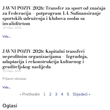
JAVNI POZIV 2026: Transfer za sport od značaja
za Federaciju – potprogram 1.4. Sufinansiranje
sportskih udruženja i klubova osoba sa
invaliditetom
19 Maja, 2026
Više...
JAVNI POZIV 2026: Kapitalni transferi
neprofitnim organizacijama – Izgradnja,
adaptacija i rekonstrukcija kulturnog i
graditeljskog naslijeđa
15 Maja, 2026
Prijavni obrazac:
Više...
« Prethodni
1
2
3
4
5
Slijedeći »
Oglasi