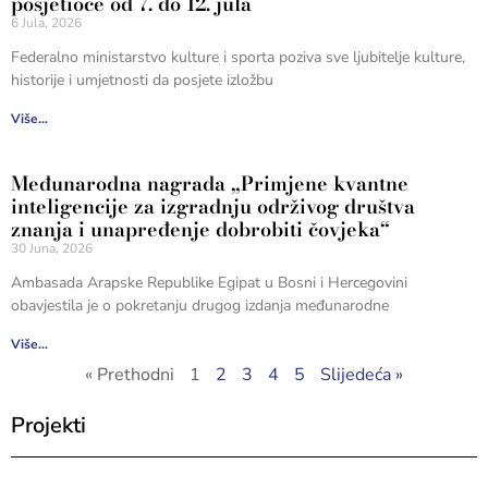
posjetioce od 7. do 12. jula
6 Jula, 2026
Federalno ministarstvo kulture i sporta poziva sve ljubitelje kulture,
historije i umjetnosti da posjete izložbu
Više...
Međunarodna nagrada „Primjene kvantne
inteligencije za izgradnju održivog društva
znanja i unapređenje dobrobiti čovjeka“
30 Juna, 2026
Ambasada Arapske Republike Egipat u Bosni i Hercegovini
obavjestila je o pokretanju drugog izdanja međunarodne
Više...
« Prethodni
1
2
3
4
5
Slijedeća »
Projekti