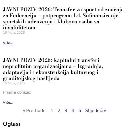
JAVNI POZIV 2026: Transfer za sport od značaja
za Federaciju – potprogram 1.4. Sufinansiranje
sportskih udruženja i klubova osoba sa
invaliditetom
19 Maja, 2026
Više...
JAVNI POZIV 2026: Kapitalni transferi
neprofitnim organizacijama – Izgradnja,
adaptacija i rekonstrukcija kulturnog i
graditeljskog naslijeđa
15 Maja, 2026
Prijavni obrazac:
Više...
« Prethodni
1
2
3
4
5
Slijedeći »
Oglasi