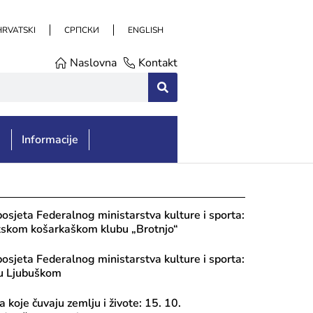
HRVATSKI
СРПСКИ
ENGLISH
Naslovna
Kontakt
e
Informacije
posjeta Federalnog ministarstva kulture i sporta:
tskom košarkaškom klubu „Brotnjo“
posjeta Federalnog ministarstva kulture i sporta:
u Ljubuškom
 koje čuvaju zemlju i živote: 15. 10.