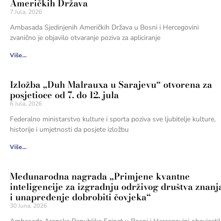
Američkih Država
7 Jula, 2026
Ambasada Sjedinjenih Američkih Država u Bosni i Hercegovini
zvanično je objavilo otvaranje poziva za apliciranje
Više...
Izložba „Duh Malrauxa u Sarajevu“ otvorena za
posjetioce od 7. do 12. jula
6 Jula, 2026
Federalno ministarstvo kulture i sporta poziva sve ljubitelje kulture,
historije i umjetnosti da posjete izložbu
Više...
Međunarodna nagrada „Primjene kvantne
inteligencije za izgradnju održivog društva znanj
i unapređenje dobrobiti čovjeka“
30 Juna, 2026