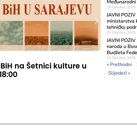
Međunarodni 
15 Oktobra, 2025
JAVNI POZIV z
ministarstva k
tehničku podr
15 Oktobra, 2025
JAVNI POZIV z
naroda u Bosni
Budžeta Feder
Objavljeno: 7 A
15 Oktobra, 2025
 BiH na Šetnici kulture u
Rezultat
« Prethodni
 18:00
značaja
Slijedeći »
Sufinans