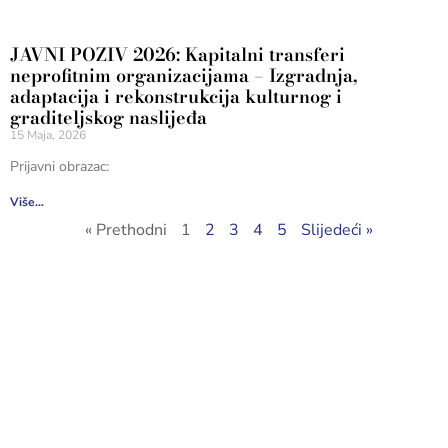
JAVNI POZIV 2026: Kapitalni transferi
neprofitnim organizacijama – Izgradnja,
adaptacija i rekonstrukcija kulturnog i
graditeljskog naslijeđa
15 Maja, 2026
Prijavni obrazac:
Više...
« Prethodni
1
2
3
4
5
Slijedeći »