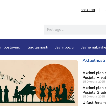
BOSANSKI
i i poslovnici
Saglasnosti
Javni pozivi
Javne nabavk
Aktuelnosti
Akcioni plan 
Posjeta Hrva
15 Oktobra, 2025
Akcioni plan 
Posjeta Grad
15 Oktobra, 2025
U čast ženama