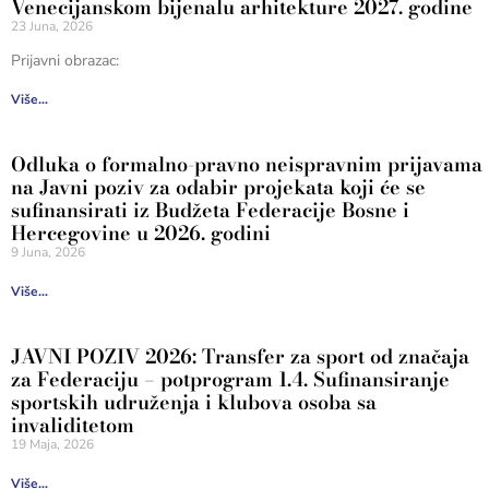
Venecijanskom bijenalu arhitekture 2027. godine
23 Juna, 2026
Prijavni obrazac:
Više...
Odluka o formalno-pravno neispravnim prijavama
na Javni poziv za odabir projekata koji će se
sufinansirati iz Budžeta Federacije Bosne i
Hercegovine u 2026. godini
9 Juna, 2026
Više...
JAVNI POZIV 2026: Transfer za sport od značaja
za Federaciju – potprogram 1.4. Sufinansiranje
sportskih udruženja i klubova osoba sa
invaliditetom
19 Maja, 2026
Više...