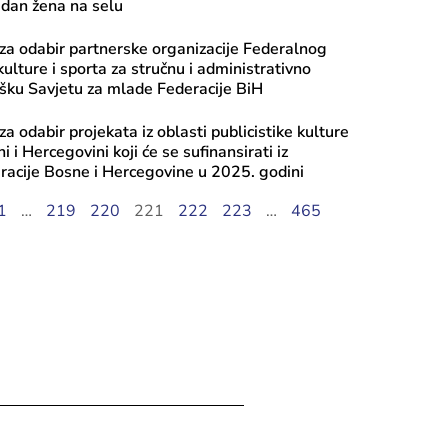
dan žena na selu
a odabir partnerske organizacije Federalnog
ulture i sporta za stručnu i administrativno
šku Savjetu za mlade Federacije BiH
a odabir projekata iz oblasti publicistike kulture
 i Hercegovini koji će se sufinansirati iz
acije Bosne i Hercegovine u 2025. godini
ugusta, 2026
i javnog poziva 2026: Transfer za ku
1
…
219
220
221
222
223
…
465
, Tekući transfer pojedincima, Progr
iranje mobilnosti umjetnika – Ciklus