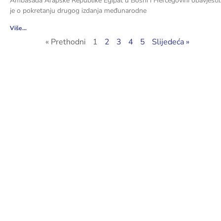
Ambasada Arapske Republike Egipat u Bosni i Hercegovini obavjestil
je o pokretanju drugog izdanja međunarodne
Više...
« Prethodni
1
2
3
4
5
Slijedeća »