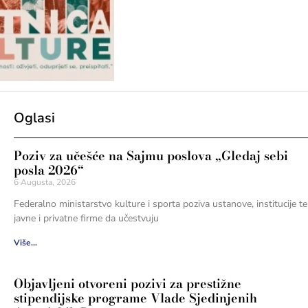
Oglasi
Poziv za učešće na Sajmu poslova „Gledaj sebi
posla 2026“
6 Augusta, 2026
Federalno ministarstvo kulture i sporta poziva ustanove, institucije te
javne i privatne firme da učestvuju
Više...
Objavljeni otvoreni pozivi za prestižne
stipendijske programe Vlade Sjedinjenih