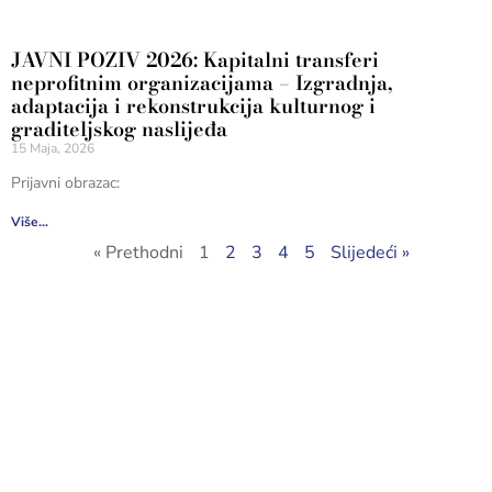
JAVNI POZIV 2026: Kapitalni transferi
neprofitnim organizacijama – Izgradnja,
adaptacija i rekonstrukcija kulturnog i
graditeljskog naslijeđa
15 Maja, 2026
Prijavni obrazac:
Više...
« Prethodni
1
2
3
4
5
Slijedeći »