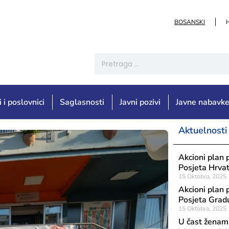
BOSANSKI
i i poslovnici
Saglasnosti
Javni pozivi
Javne nabavk
Aktuelnosti
Akcioni plan 
Posjeta Hrva
15 Oktobra, 2025
Akcioni plan 
Posjeta Grad
15 Oktobra, 2025
U čast ženama