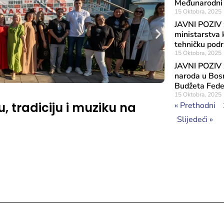
Međunarodni 
15 Oktobra, 2025
JAVNI POZIV z
ministarstva k
tehničku podr
15 Oktobra, 2025
JAVNI POZIV z
naroda u Bosni
Budžeta Feder
Objavljeno: 6 A
15 Oktobra, 2025
, tradiciju i muziku na
Obavije
« Prethodni
mobilno
Slijedeći »