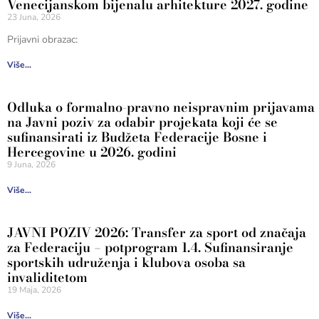
Venecijanskom bijenalu arhitekture 2027. godine
23 Juna, 2026
Prijavni obrazac:
Više...
Odluka o formalno-pravno neispravnim prijavama
na Javni poziv za odabir projekata koji će se
sufinansirati iz Budžeta Federacije Bosne i
Hercegovine u 2026. godini
9 Juna, 2026
Više...
JAVNI POZIV 2026: Transfer za sport od značaja
za Federaciju – potprogram 1.4. Sufinansiranje
sportskih udruženja i klubova osoba sa
invaliditetom
19 Maja, 2026
Više...