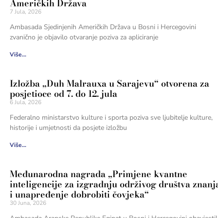
Američkih Država
7 Jula, 2026
Ambasada Sjedinjenih Američkih Država u Bosni i Hercegovini
zvanično je objavilo otvaranje poziva za apliciranje
Više...
Izložba „Duh Malrauxa u Sarajevu“ otvorena za
posjetioce od 7. do 12. jula
6 Jula, 2026
Federalno ministarstvo kulture i sporta poziva sve ljubitelje kulture,
historije i umjetnosti da posjete izložbu
Više...
Međunarodna nagrada „Primjene kvantne
inteligencije za izgradnju održivog društva znanj
i unapređenje dobrobiti čovjeka“
30 Juna, 2026