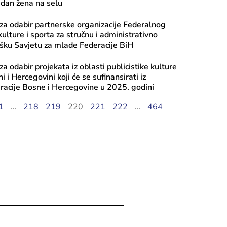
dan žena na selu
a odabir partnerske organizacije Federalnog
ulture i sporta za stručnu i administrativno
šku Savjetu za mlade Federacije BiH
a odabir projekata iz oblasti publicistike kulture
 i Hercegovini koji će se sufinansirati iz
acije Bosne i Hercegovine u 2025. godini
ugusta, 2026
st: Transfer pojedincima – sufinansir
1
…
218
219
220
221
222
…
464
sti umjetnika