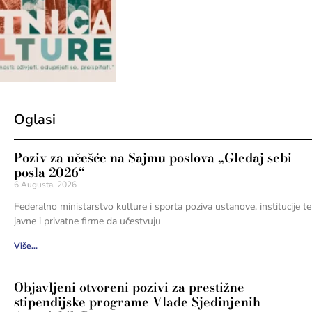
Oglasi
Poziv za učešće na Sajmu poslova „Gledaj sebi
posla 2026“
6 Augusta, 2026
Federalno ministarstvo kulture i sporta poziva ustanove, institucije te
javne i privatne firme da učestvuju
Više...
Objavljeni otvoreni pozivi za prestižne
stipendijske programe Vlade Sjedinjenih