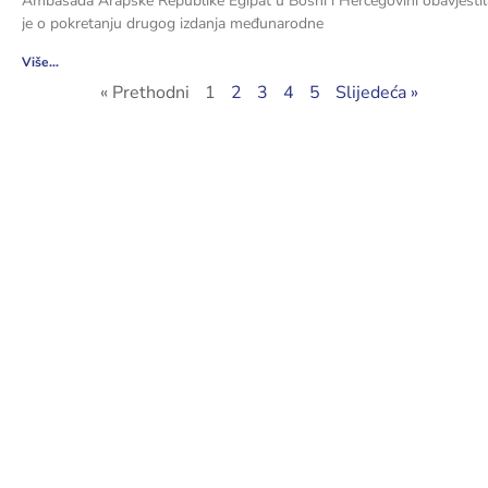
Ambasada Arapske Republike Egipat u Bosni i Hercegovini obavjestil
je o pokretanju drugog izdanja međunarodne
Više...
« Prethodni
1
2
3
4
5
Slijedeća »