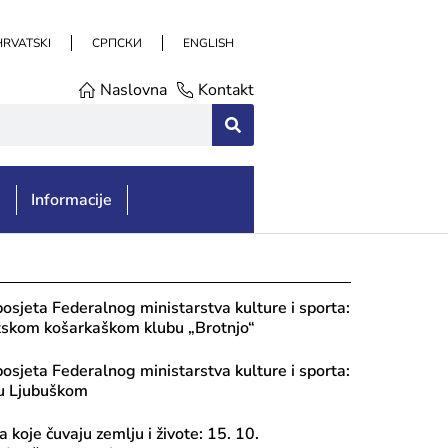
HRVATSKI
СРПСКИ
ENGLISH
Naslovna
Kontakt
e
Informacije
posjeta Federalnog ministarstva kulture i sporta:
tskom košarkaškom klubu „Brotnjo“
posjeta Federalnog ministarstva kulture i sporta:
u Ljubuškom
 koje čuvaju zemlju i živote: 15. 10.