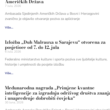
Američkih Država
7 Jula, 2026
Ambasada Sjedinjenih Američkih Država u Bosni i Hercegovini
zvanično je objavilo otvaranje poziva za apliciranje
Više...
Izložba „Duh Malrauxa u Sarajevu“ otvorena za
posjetioce od 7. do 12. jula
6 Jula, 2026
Federalno ministarstvo kulture i sporta poziva sve ljubitelje kulture,
historije i umjetnosti da posjete izložbu
Više...
Međunarodna nagrada „Primjene kvantne
inteligencije za izgradnju održivog društva znanj
i unapređenje dobrobiti čovjeka“
30 Juna, 2026