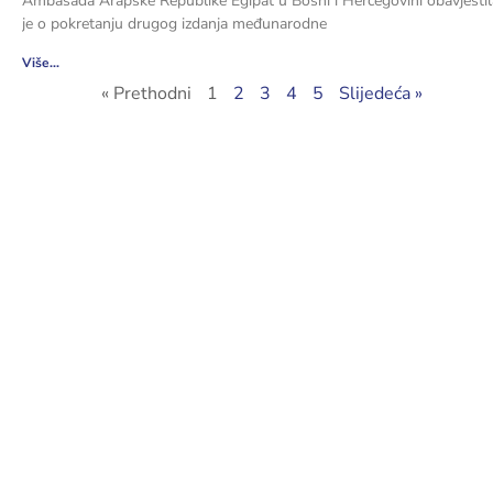
Ambasada Arapske Republike Egipat u Bosni i Hercegovini obavjestil
je o pokretanju drugog izdanja međunarodne
Više...
« Prethodni
1
2
3
4
5
Slijedeća »