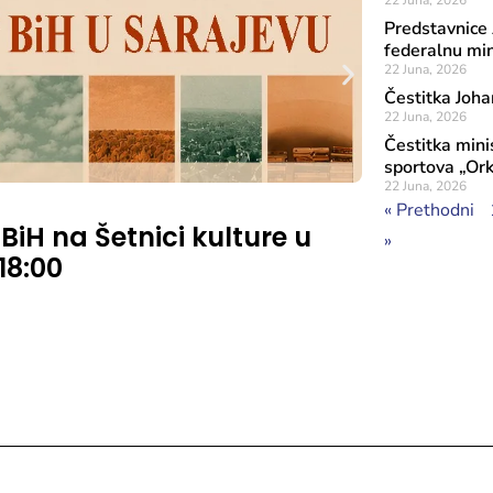
22 Juna, 2026
Predstavnice
federalnu mini
22 Juna, 2026
Čestitka Joha
22 Juna, 2026
Čestitka minis
sportova „Or
22 Juna, 2026
Objavljeno: 7 A
« Prethodni
 BiH na Šetnici kulture u
Rezultat
»
 18:00
značaja
Sufinans