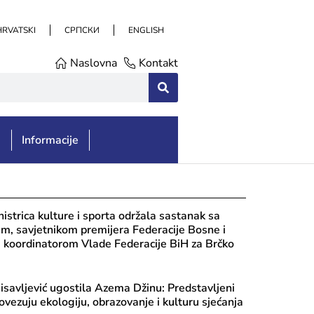
HRVATSKI
СРПСКИ
ENGLISH
Naslovna
Kontakt
e
Informacije
istrica kulture i sporta održala sastanak sa
m, savjetnikom premijera Federacije Bosne i
 koordinatorom Vlade Federacije BiH za Brčko
aisavljević ugostila Azema Džinu: Predstavljeni
povezuju ekologiju, obrazovanje i kulturu sjećanja