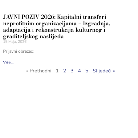
JAVNI POZIV 2026: Kapitalni transferi
neprofitnim organizacijama – Izgradnja,
adaptacija i rekonstrukcija kulturnog i
graditeljskog naslijeđa
15 Maja, 2026
Prijavni obrazac:
Više...
« Prethodni
1
2
3
4
5
Slijedeći »