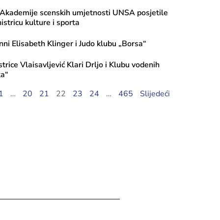
 Akademije scenskih umjetnosti UNSA posjetile
stricu kulture i sporta
nni Elisabeth Klinger i Judo klubu „Borsa“
trice Vlaisavljević Klari Drljo i Klubu vodenih
ka“
ugusta, 2026
1
…
20
21
22
23
24
…
465
Slijedeći
i javnog poziva 2026: Transfer za ku
, Tekući transfer pojedincima, Progr
iranje mobilnosti umjetnika – Ciklus