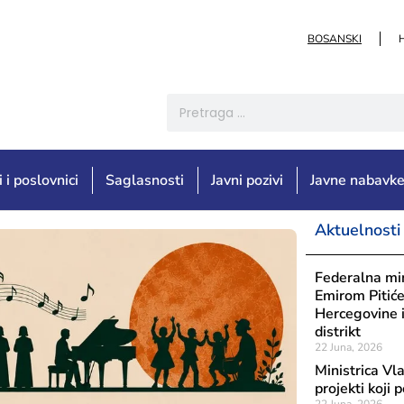
BOSANSKI
i i poslovnici
Saglasnosti
Javni pozivi
Javne nabavk
Aktuelnosti
Federalna min
Emirom Pitiće
Hercegovine i
distrikt
22 Juna, 2026
Ministrica Vl
projekti koji 