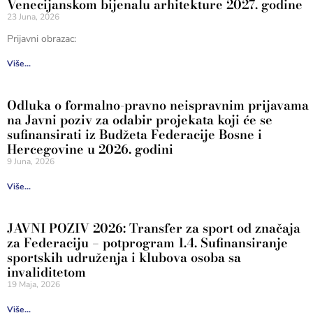
Venecijanskom bijenalu arhitekture 2027. godine
23 Juna, 2026
Prijavni obrazac:
Više...
Odluka o formalno-pravno neispravnim prijavama
na Javni poziv za odabir projekata koji će se
sufinansirati iz Budžeta Federacije Bosne i
Hercegovine u 2026. godini
9 Juna, 2026
Više...
JAVNI POZIV 2026: Transfer za sport od značaja
za Federaciju – potprogram 1.4. Sufinansiranje
sportskih udruženja i klubova osoba sa
invaliditetom
19 Maja, 2026
Više...