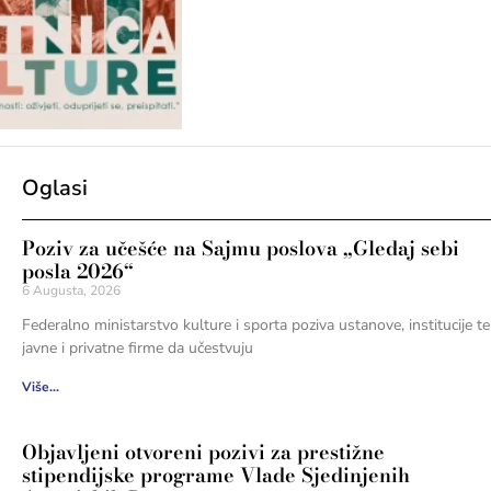
Oglasi
Poziv za učešće na Sajmu poslova „Gledaj sebi
posla 2026“
6 Augusta, 2026
Federalno ministarstvo kulture i sporta poziva ustanove, institucije te
javne i privatne firme da učestvuju
Više...
Objavljeni otvoreni pozivi za prestižne
stipendijske programe Vlade Sjedinjenih